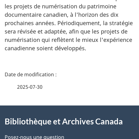
les projets de numérisation du patrimoine
documentaire canadien, à l'horizon des dix
prochaines années. Périodiquement, la stratégie
sera révisée et adaptée, afin que les projets de
numérisation qui reflètent le mieux l'expérience
canadienne soient développés.
D
é
2025-07-30
t
À
a
Bibliothèque et Archives Canada
propos
i
de
Posez-nous une question