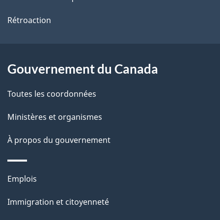
l
ce
s
Rétroaction
site
d
e
Gouvernement du Canada
l
Toutes les coordonnées
a
Ministères et organismes
p
À propos du gouvernement
a
g
Thèmes
Emplois
e
et
Immigration et citoyenneté
sujets