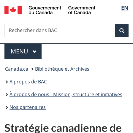
/
Sélec
EN
Passer
Passer
Passer
Government
au
à
à
de
of
contenu
«
la
Canada
Recherche
Rechercher
principal
Au
version
Rec
la
dans
sujet
HTML
BAC
du
simplifiée
langu
Menu
gouvernement
MENU
PRINCIPAL
»
Vous
Canada.ca
Bibliothèque et Archives
êtes
À propos de BAC
ici :
À propos de nous : Mission, structure et initiatives
Nos partenaires
Stratégie canadienne de