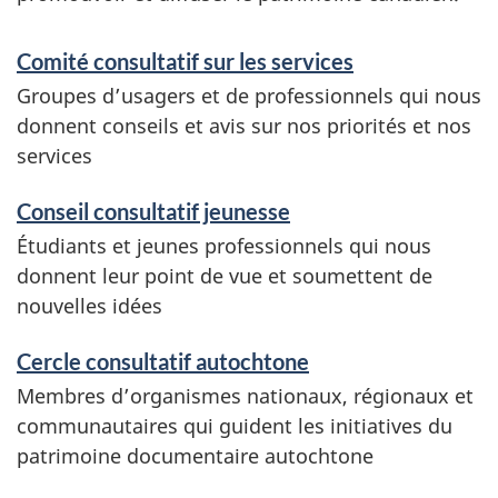
N
S
Comité consultatif sur les services
o
e
Groupes d’usagers et de professionnels qui nous
donnent conseils et avis sur nos priorités et nos
s
r
services
p
v
Conseil consultatif jeunesse
a
i
Étudiants et jeunes professionnels qui nous
r
c
donnent leur point de vue et soumettent de
nouvelles idées
t
e
Cercle consultatif autochtone
e
s
Membres d’organismes nationaux, régionaux et
n
e
communautaires qui guident les initiatives du
patrimoine documentaire autochtone
a
t