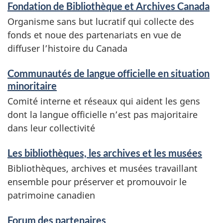
Fondation de Bibliothèque et Archives Canada
i
r
Organisme sans but lucratif qui collecte des
r
e
fonds et noue des partenariats en vue de
diffuser l’histoire du Canada
e
n
s
s
Communautés de langue officielle en situation
minoritaire
d
e
Comité interne et réseaux qui aident les gens
o
i
dont la langue officielle n’est pas majoritaire
dans leur collectivité
o
g
Les bibliothèques, les archives et les musées
r
n
Bibliothèques, archives et musées travaillant
m
e
ensemble pour préserver et promouvoir le
patrimoine canadien
a
m
Forum des partenaires