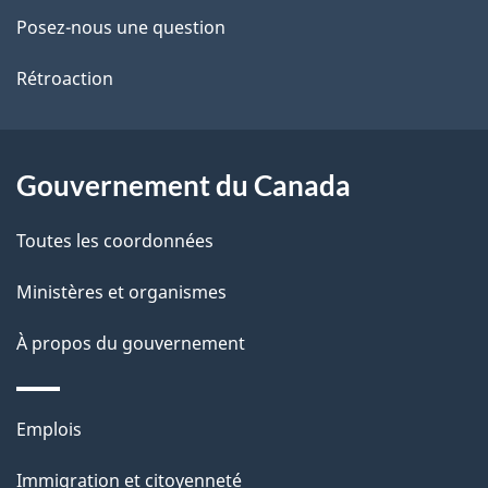
de
l
Posez-nous une question
ce
s
Rétroaction
site
d
e
Gouvernement du Canada
l
Toutes les coordonnées
a
Ministères et organismes
p
À propos du gouvernement
a
g
Thèmes
Emplois
e
et
Immigration et citoyenneté