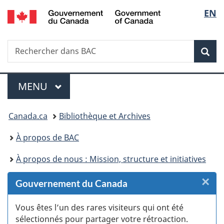
/
Sélec
EN
Passer
Passer
Passer
Passer
Government
au
au
à
à
de
of
Gestionnaire
contenu
«
la
Canada
Recherche
Rechercher
des
principal
Au
version
Rec
la
dans
Invitations
sujet
HTML
BAC
du
simplifiée
langu
Menu
gouvernement
MENU
PRINCIPAL
»
Vous
Canada.ca
Bibliothèque et Archives
êtes
À propos de BAC
ici :
À propos de nous : Mission, structure et initiatives
×
F
Gouvernement du Canada
:
Vous êtes l’un des rares visiteurs qui ont été
sélectionnés pour partager votre rétroaction.