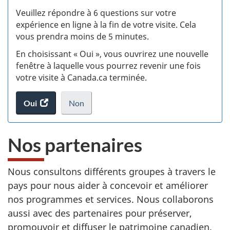
S
Veuillez répondre à 6 questions sur votre
d
expérience en ligne à la fin de votre visite. Cela
vous prendra moins de 5 minutes.
si
En choisissant « Oui », vous ouvrirez une nouvelle
w
fenêtre à laquelle vous pourrez revenir une fois
votre visite à Canada.ca terminée.
(t
Oui
accéder
Non
d
au
je
.
sondage.
ne
Nos partenaires
veux
pas
participer
Nous consultons différents groupes à travers le
au
pays pour nous aider à concevoir et améliorer
sondage
du
nos programmes et services. Nous collaborons
site
aussi avec des partenaires pour préserver,
web,
promouvoir et diffuser le patrimoine canadien.