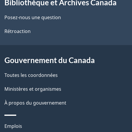
Bibliothèque et Archives Canada
propos
i
de
l
Posez-nous une question
ce
s
Rétroaction
site
d
e
Gouvernement du Canada
l
Toutes les coordonnées
a
Ministères et organismes
p
À propos du gouvernement
a
g
Thèmes
Emplois