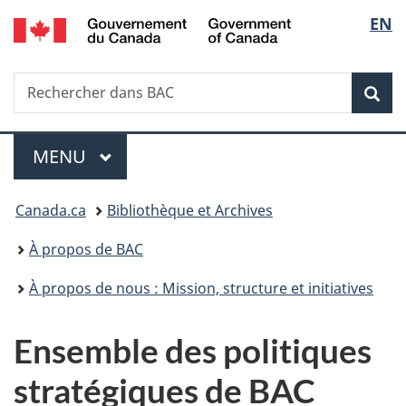
/
Sélec
EN
Passer
Passer
Passer
Government
au
à
à
de
of
contenu
«
la
Canada
Recherche
Rechercher
principal
Au
version
Rec
la
dans
sujet
HTML
BAC
du
simplifiée
langu
Menu
gouvernement
MENU
PRINCIPAL
»
Vous
Canada.ca
Bibliothèque et Archives
êtes
À propos de BAC
ici :
À propos de nous : Mission, structure et initiatives
Ensemble des politiques
stratégiques de BAC