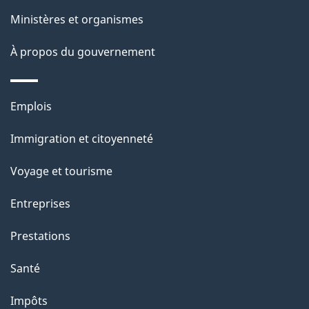
l
Ministères et organismes
a
À propos du gouvernement
p
a
Thèmes
Emplois
g
et
Immigration et citoyenneté
sujets
e
Voyage et tourisme
Entreprises
Prestations
Santé
Impôts