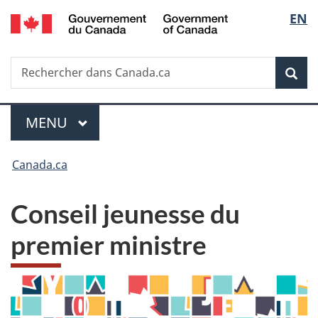
/
Sélec
EN
Passer
Passer
Passer
Government
au
à
à
de
of
contenu
«
la
Canada
Recherche
Rechercher
principal
Au
version
Rec
la
dans
sujet
HTML
Canada.ca
du
simplifiée
langu
Menu
gouvernement
MENU
PRINCIPAL
»
Vous
Canada.ca
êtes
Conseil jeunesse du
ici :
premier ministre