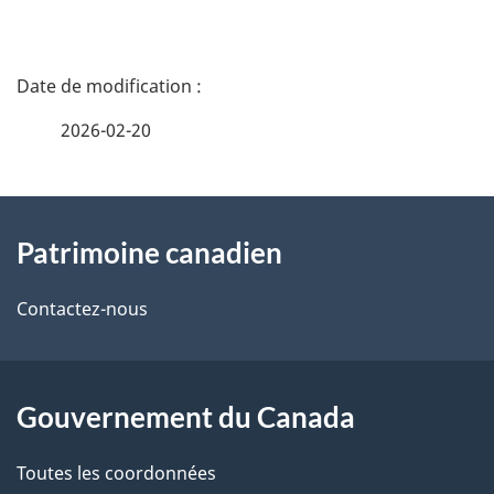
D
é
2026-02-20
t
À
a
Patrimoine canadien
propos
i
de
l
Contactez-nous
ce
s
site
d
Gouvernement du Canada
e
Toutes les coordonnées