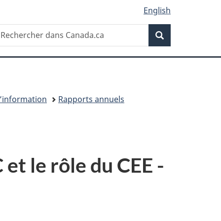
English
Recherche
echercher
Recherche
ans
anada.ca
’information
Rapports annuels
et le rôle du CEE -