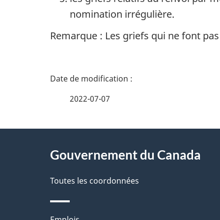
nomination irrégulière.
Remarque : Les griefs qui ne font pas
D
é
2022-07-07
t
À
a
Gouvernement du Canada
propos
i
de
Toutes les coordonnées
l
ce
s
Emplois