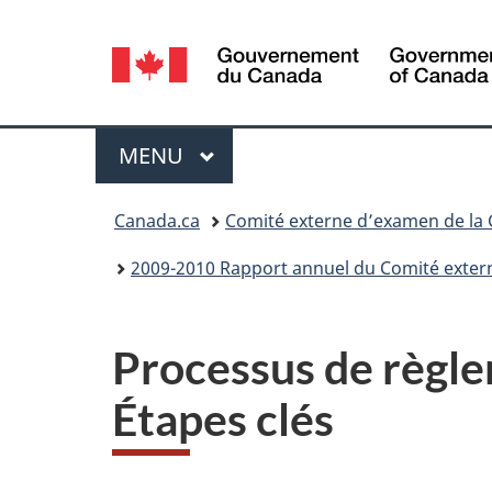
Sélection
de
la
Menu
MENU
PRINCIPAL
langue
Vous
Canada.ca
Comité externe d’examen de la
êtes
2009-2010 Rapport annuel du Comité exter
ici :
Processus de règlem
Étapes clés