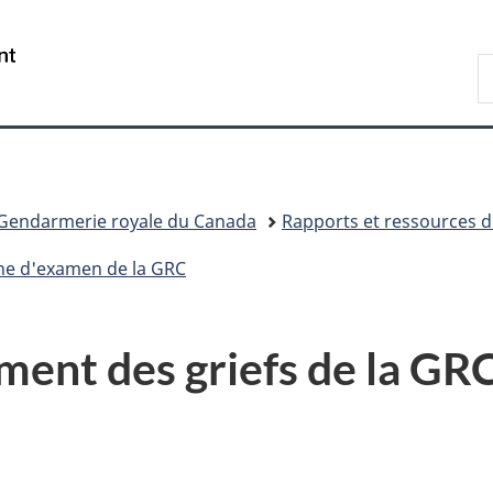
Passer
Passer
Passer
au
à
à
/
R
contenu
«
la
Government
d
principal
Au
version
of
C
sujet
HTML
Canada
du
simplifiée
gouvernement
»
 Gendarmerie royale du Canada
Rapports et ressources d
ne d'examen de la GRC
ent des griefs de la GRC 