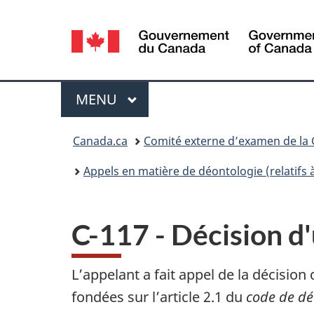
Sélection
de
la
Menu
MENU
PRINCIPAL
langue
Vous
Canada.ca
Comité externe d’examen de la
êtes
Appels en matière de déontologie (relatifs à
ici :
C-117 - Décision d'
L’appelant a fait appel de la décision 
fondées sur l’article 2.1 du
code de dé