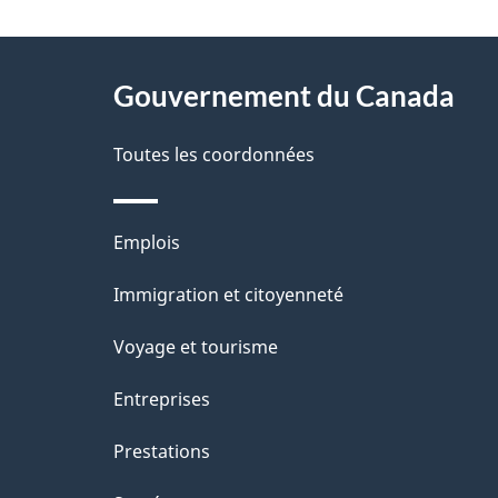
t
À
a
Gouvernement du Canada
propos
i
de
Toutes les coordonnées
l
ce
s
Thèmes
Emplois
site
d
et
Immigration et citoyenneté
sujets
e
Voyage et tourisme
l
Entreprises
a
Prestations
p