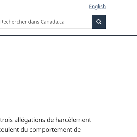
English
Recherche
echercher
Recherche
ans
anada.ca
le trois allégations de harcèlement
découlent du comportement de