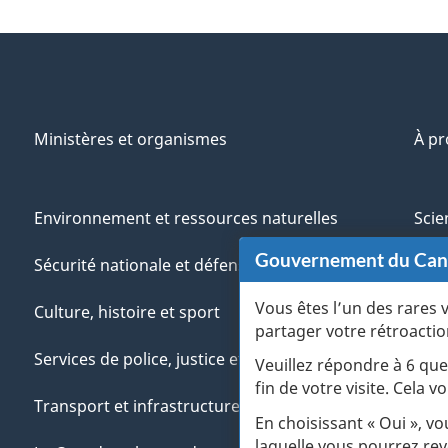
Ministères et organismes
À p
Environnement et ressources naturelles
Scie
Gouvernement du Ca
Sécurité nationale et défense
Aut
Vous êtes l’un des rares 
Culture, histoire et sport
Vété
partager votre rétroactio
Services de police, justice et urgences
Jeun
Veuillez répondre à 6 que
fin de votre visite. Cela
Transport et infrastructure
Gére
En choisissant « Oui », v
laquelle vous pourrez rev