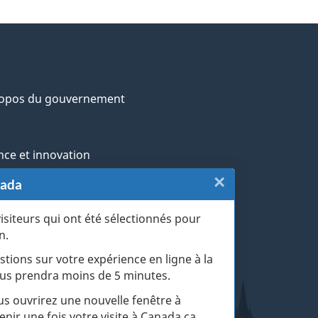
ropos du gouvernement
nce et innovation
×
Fermer
nada
ochtones
:
visiteurs qui ont été sélectionnés pour
rans et militaires
n.
Sondage
esse
stions sur votre expérience en ligne à la
du
 vous prendra moins de 5 minutes.
r les événements de la vie
site
ous ouvrirez une nouvelle fenêtre à
enir une fois votre visite à Canada.ca