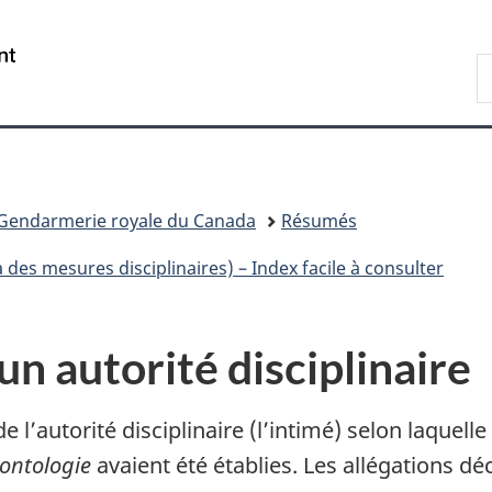
Passer
Passer
Passer
Passer
au
au
à
à
/
R
Gestionnaire
contenu
«
la
Government
d
des
principal
Au
version
of
C
Invitations
sujet
HTML
Canada
du
simplifiée
gouvernement
»
 Gendarmerie royale du Canada
Résumés
 des mesures disciplinaires) – Index facile à consulter
un autorité disciplinaire
de l’autorité disciplinaire (l’intimé) selon laquel
ontologie
avaient été établies. Les allégations 