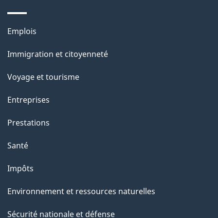
e
l
Thèmes
Emplois
et
a
Immigration et citoyenneté
sujets
p
Voyage et tourisme
a
Entreprises
g
Prestations
e
Santé
Impôts
Environnement et ressources naturelles
Sécurité nationale et défense