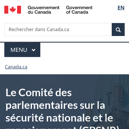
/
Sélec
EN
Passer
Passer
Passer
Government
au
à
à
de
of
contenu
«
la
Canada
Recherche
Rechercher
principal
Au
version
Rec
la
dans
sujet
HTML
Canada.ca
du
simplifiée
langu
Menu
gouvernement
MENU
PRINCIPAL
»
Vous
Canada.ca
êtes
ici :
Le Comité des
parlementaires sur la
sécurité nationale et le