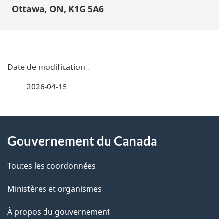
Ottawa, ON, K1G 5A6
D
é
2026-04-15
t
À
a
Gouvernement du Canada
propos
i
de
l
Toutes les coordonnées
ce
s
Ministères et organismes
site
d
À propos du gouvernement