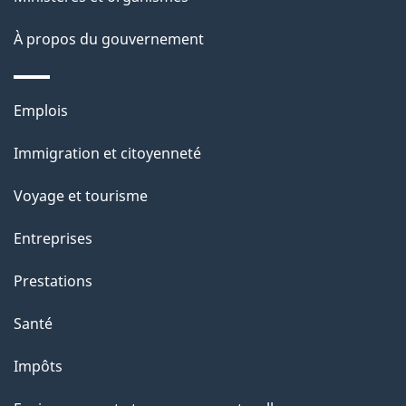
a
À propos du gouvernement
g
e
Thèmes
Emplois
et
Immigration et citoyenneté
sujets
Voyage et tourisme
Entreprises
Prestations
Santé
Impôts