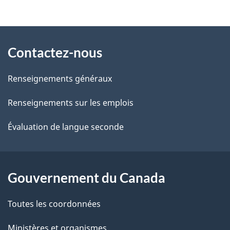
t
À
a
Contactez-nous
propos
i
de
l
Renseignements généraux
ce
s
Renseignements sur les emplois
site
d
Évaluation de langue seconde
e
l
Gouvernement du Canada
a
Toutes les coordonnées
p
Ministères et organismes