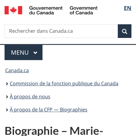
/
Sélec
EN
Passer
Passer
Passer
Government
au
à
à
de
of
contenu
«
la
Canada
Recherche
Rechercher
principal
Au
version
Rec
la
dans
sujet
HTML
Canada.ca
du
simplifiée
langu
Menu
gouvernement
MENU
PRINCIPAL
»
Vous
Canada.ca
êtes
Commission de la fonction publique du Canada
ici :
À propos de nous
À propos de la CFP — Biographies
Biographie – Marie-