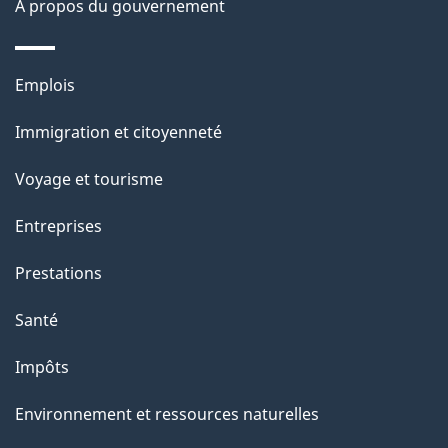
À propos du gouvernement
g
e
Thèmes
Emplois
et
Immigration et citoyenneté
sujets
Voyage et tourisme
Entreprises
Prestations
Santé
Impôts
Environnement et ressources naturelles