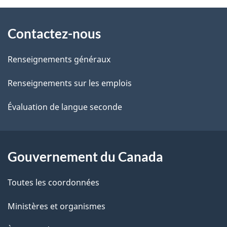
À
a
Contactez-nous
propos
i
de
l
Renseignements généraux
ce
s
Renseignements sur les emplois
site
d
Évaluation de langue seconde
e
l
Gouvernement du Canada
a
Toutes les coordonnées
p
Ministères et organismes
a