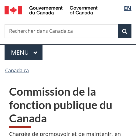
/
Sélec
EN
Passer
Passer
Passer
Government
au
à
à
de
of
contenu
«
la
Canada
Recherche
Rechercher
principal
Au
version
Rec
la
dans
sujet
HTML
Canada.ca
du
simplifiée
langu
Menu
gouvernement
MENU
PRINCIPAL
»
Vous
Canada.ca
êtes
Commission de la
ici :
fonction publique du
Canada
Chargée de promouvoir et de maintenir, en