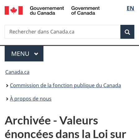
/
Sélec
EN
Passer
Passer
Passer
Government
au
à
à
de
of
contenu
«
la
Canada
Recherche
Rechercher
principal
Au
version
Rec
la
dans
sujet
HTML
Canada.ca
du
simplifiée
langu
Menu
gouvernement
MENU
PRINCIPAL
»
Vous
Canada.ca
êtes
Commission de la fonction publique du Canada
ici :
À propos de nous
Archivée - Valeurs
énoncées dans la Loi sur