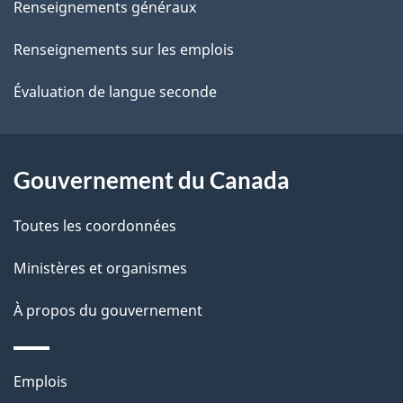
de
l
Renseignements généraux
ce
s
Renseignements sur les emplois
site
d
Évaluation de langue seconde
e
l
Gouvernement du Canada
a
Toutes les coordonnées
p
Ministères et organismes
a
À propos du gouvernement
g
e
Thèmes
Emplois