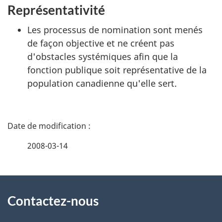
Représentativité
Les processus de nomination sont menés
de façon objective et ne créent pas
d'obstacles systémiques afin que la
fonction publique soit représentative de la
population canadienne qu'elle sert.
D
é
2008-03-14
t
À
a
Contactez-nous
propos
i