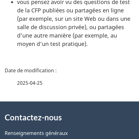
vous pensez avoir vu des questions de test
de la CFP publiées ou partagées en ligne
(par exemple, sur un site Web ou dans une
salle de discussion privée), ou partagées
d’une autre manière (par exemple, au
moyen d’un test pratique).
D
é
2025-04-25
t
À
a
Contactez-nous
propos
i
de
l
Renseignements généraux