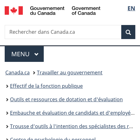
/
Sélec
EN
Passer
Passer
Passer
Government
au
à
à
de
of
contenu
«
la
Canada
Recherche
Rechercher
principal
Au
version
Rec
la
dans
sujet
HTML
Canada.ca
du
simplifiée
langu
Menu
gouvernement
MENU
PRINCIPAL
»
Vous
Canada.ca
Travailler au gouvernement
êtes
Effectif de la fonction publique
ici :
Outils et ressources de dotation et d'évaluation
Embauche et évaluation de candidats et d’employés : ressources pour gestionnaires d’embauche et spécialistes en RH
Trousse d’outils à l’intention des spécialistes des ressources humaines
Centre de psychologie du personnel