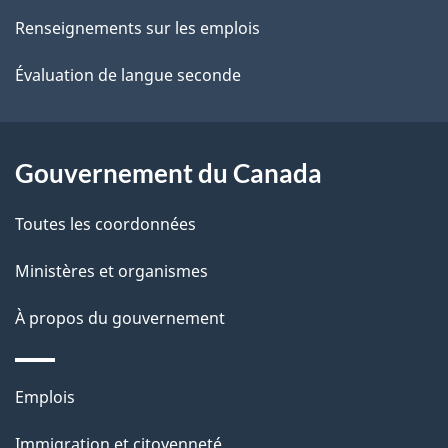
ce
s
Renseignements sur les emplois
site
d
Évaluation de langue seconde
e
l
Gouvernement du Canada
a
Toutes les coordonnées
p
Ministères et organismes
a
À propos du gouvernement
g
e
Thèmes
Emplois
et
Immigration et citoyenneté