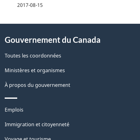
é
2017-08-15
t
À
a
Gouvernement du Canada
propos
i
de
l
Toutes les coordonnées
ce
s
Ministères et organismes
site
d
À propos du gouvernement
e
l
Thèmes
Emplois
et
a
Immigration et citoyenneté
sujets
p
Voyage et tourisme