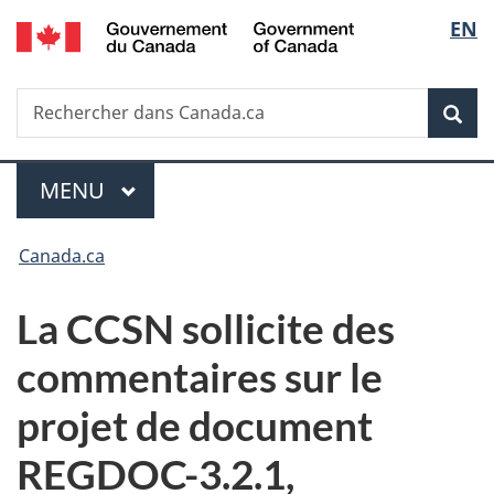
/
Sélec
EN
Passer
Passer
Passer
Government
au
à
à
de
of
contenu
«
la
Canada
Recherche
Rechercher
principal
Au
version
Rec
la
dans
sujet
HTML
Canada.ca
du
simplifiée
langu
Menu
gouvernement
MENU
PRINCIPAL
»
Vous
Canada.ca
êtes
La CCSN sollicite des
ici :
commentaires sur le
projet de document
REGDOC-3.2.1,