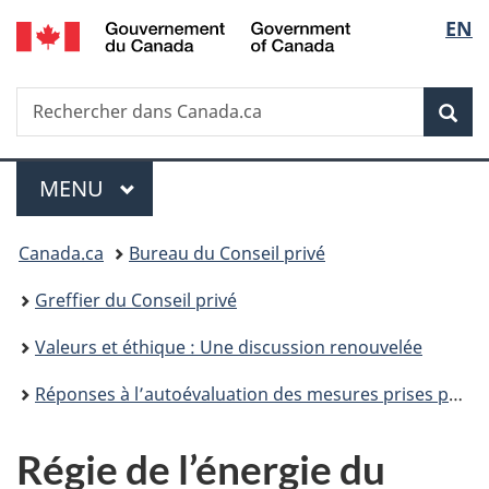
/
Sélec
EN
Passer
Passer
Passer
Government
au
à
à
de
of
contenu
«
la
Canada
Recherche
Rechercher
principal
Au
version
Rec
la
dans
sujet
HTML
Canada.ca
du
simplifiée
langu
Menu
gouvernement
MENU
PRINCIPAL
»
Vous
Canada.ca
Bureau du Conseil privé
êtes
Greffier du Conseil privé
ici :
Valeurs et éthique : Une discussion renouvelée
Réponses à l’autoévaluation des mesures prises pour élargir la discussion sur les valeurs et l’éthique
Régie de l’énergie du