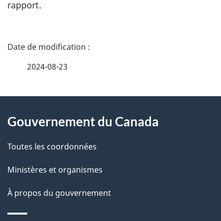
rapport.
D
é
2024-08-23
t
À
a
Gouvernement du Canada
propos
i
de
l
Toutes les coordonnées
ce
s
Ministères et organismes
site
d
À propos du gouvernement
e