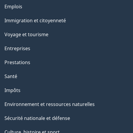
l
Thèmes
Emplois
et
a
Immigration et citoyenneté
sujets
p
Voyage et tourisme
a
Entreprises
g
Prestations
e
Santé
Impôts
Environnement et ressources naturelles
Sécurité nationale et défense
Culture, histoire et sport