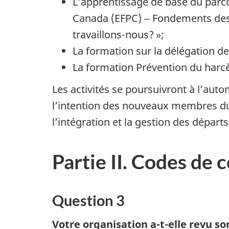
L’apprentissage de base du parcou
Canada (EFPC) ‒ Fondements des v
travaillons-no
us? »;
La formation sur la délégation de
La formation Prévention du harcèl
Les activités se poursuivront à l’au
l’intention des nouveaux membres d
l’intégration et la gestion des dépar
Partie II. Codes de 
Question 3
Votre organisation
a-t-el
le revu s