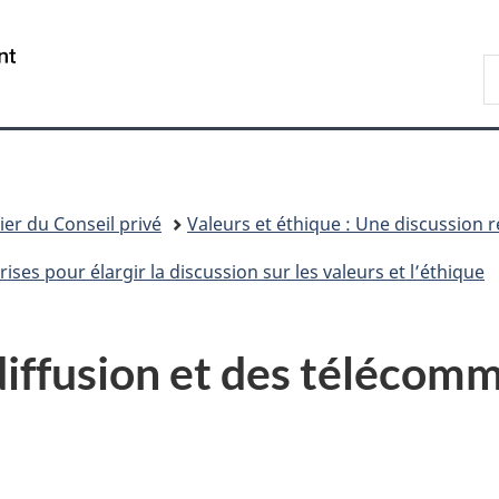
Passer
Passer
Passer
au
à
à
/
R
contenu
«
la
Government
d
principal
Au
version
of
C
sujet
HTML
Canada
du
simplifiée
gouvernement
»
ier du Conseil privé
Valeurs et éthique : Une discussion 
ses pour élargir la discussion sur les valeurs et l’éthique
odiffusion et des télécom