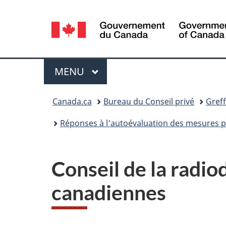
Sélection
de
la
Menu
MENU
PRINCIPAL
langue
Vous
Canada.ca
Bureau du Conseil privé
Greff
êtes
Réponses à l’autoévaluation des mesures pri
ici :
Conseil de la radi
canadiennes