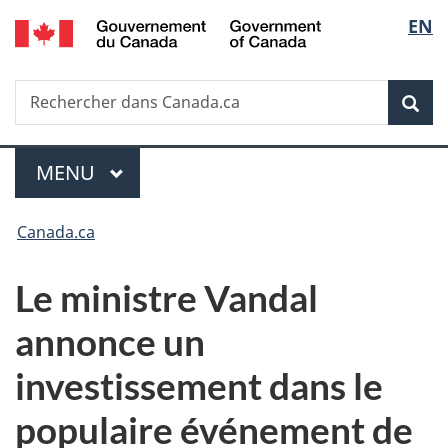
/
Sélec
EN
Passer
Passer
Passer
Government
au
à
à
de
of
contenu
«
la
Canada
Recherche
Rechercher
principal
Au
version
Rec
la
dans
sujet
HTML
Canada.ca
du
simplifiée
langu
Menu
gouvernement
MENU
PRINCIPAL
»
Vous
Canada.ca
êtes
Le ministre Vandal
ici :
annonce un
investissement dans le
populaire événement de