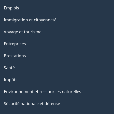
l
Thèmes
Emplois
et
a
Immigration et citoyenneté
sujets
p
Voyage et tourisme
a
Entreprises
g
Prestations
e
Santé
Impôts
Environnement et ressources naturelles
Sécurité nationale et défense