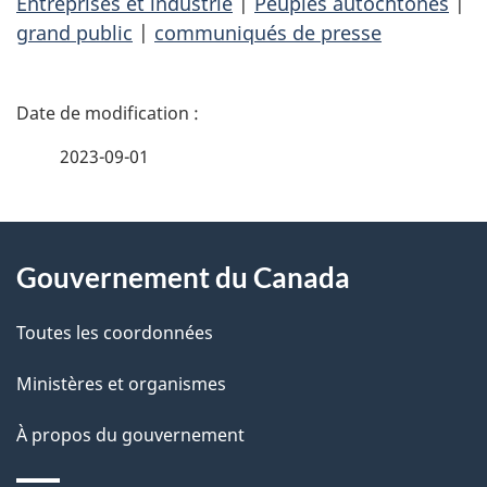
Entreprises et industrie
|
Peuples autochtones
|
grand public
|
communiqués de presse
D
é
2023-09-01
t
À
a
Gouvernement du Canada
propos
i
de
l
Toutes les coordonnées
ce
s
Ministères et organismes
site
d
À propos du gouvernement
e