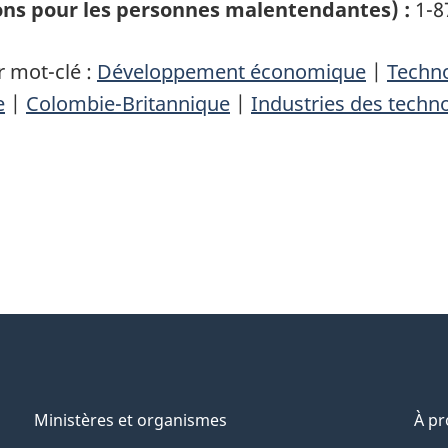
ons pour les personnes malentendantes) :
1-8
 mot-clé :
Développement économique
|
Techno
e
|
Colombie-Britannique
|
Industries des techn
Ministères et organismes
À p