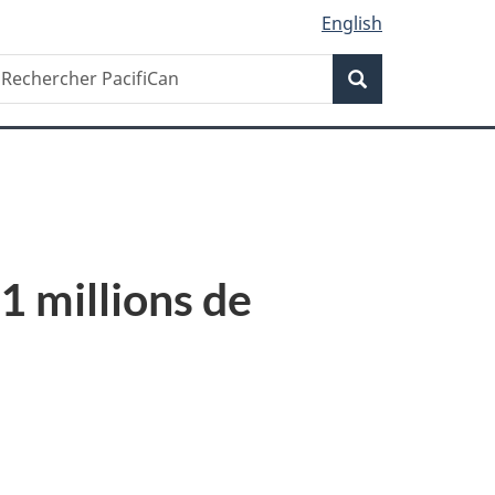
English
Recherche
echercher
Recherche
acifiCan
1 millions de