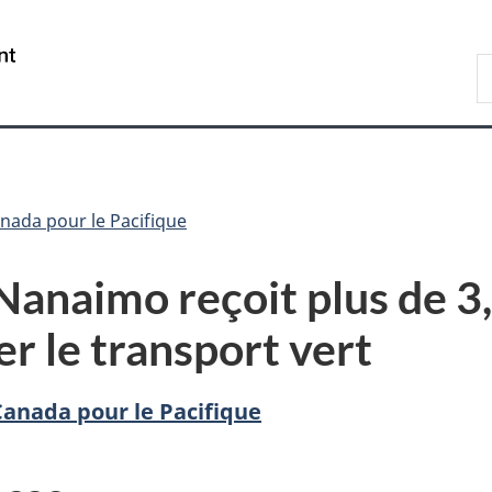
Passer
Passer
Passer
au
à
à
/
R
contenu
«
la
Government
P
principal
Au
version
of
sujet
HTML
Canada
du
simplifiée
gouvernement
»
ada pour le Pacifique
Nanaimo reçoit plus de 3,
er le transport vert
nada pour le Pacifique