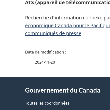
ATS (appareil de télécommunicati
Recherche d'information connexe par
économique Canada pour le Pacifiqu
communiqués de presse
D
é
2024-11-20
t
À
a
Gouvernement du Canada
propos
i
de
Toutes les coordonnées
l