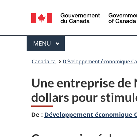
Sélection
de
la
Menu
MENU
PRINCIPAL
langue
Vous
Canada.ca
Développement économique Can
êtes
Une entreprise de 
ici :
dollars pour stimul
De :
Développement économique Ca