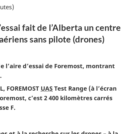
titrag
nutes)
essai fait de l’Alberta un centre
aériens sans pilote (drones)
 l’aire d’essai de Foremost, montrant
.
AL, FOREMOST
UAS
Test Range
(à l’écran
Foremost, c’est 2 400 kilomètres carrés
sse F.
es et à la recherche sur les drones – à la