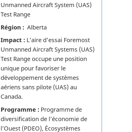
Unmanned Aircraft System (UAS)
c
Test Range
c
Région :
Alberta
e
Impact :
L’aire d’essai Foremost
s
Unmanned Aircraft Systems (UAS)
s
Test Range occupe une position
S
unique pour favoriser le
t
développement de systèmes
aériens sans pilote (UAS) au
o
Canada.
r
Programme :
Programme de
y
diversification de l’économie de
I
l’Ouest (PDEO), Écosystèmes