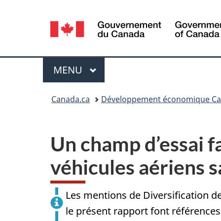
Sélection
de
la
Menu
MENU
PRINCIPAL
langue
Vous
Canada.ca
Développement économique Cana
êtes
ici :
Un champ d’essai fa
véhicules aériens s
Les mentions de Diversification 
le présent rapport font référence