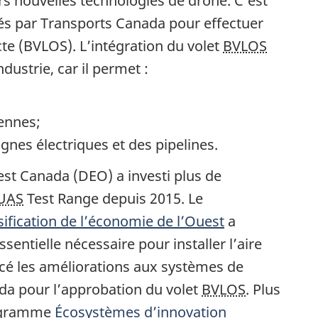
urs nouvelles technologies de drone. C’est
és par Transports Canada pour effectuer
ecte (BVLOS). L’intégration du volet
BVLOS
ustrie, car il permet :
iennes;
lignes électriques et des pipelines.
est Canada (DEO) a investi plus de
UAS
Test Range
depuis 2015. Le
fication de l’économie de l’Ouest
a
ssentielle nécessaire pour installer l’aire
cé les améliorations aux systèmes de
da pour l’approbation du volet
BVLOS
. Plus
rogramme
Écosystèmes d’innovation