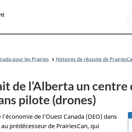
Passer
Passer
Passer
au
à
à
/
R
contenu
«
la
Government
P
principal
Au
version
of
sujet
HTML
Canada
du
simplifiée
gouvernement
»
da pour les Prairies
Histoires de réussite de PrairiesC
it de l’Alberta un centre
ans pilote (drones)
de l’économie de l’Ouest Canada (DEO) dans
s au prédécesseur de PrairiesCan, qui