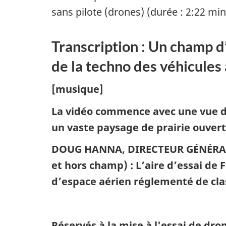
muet
sans pilote (drones) (durée : 2:22 mi
Transcription : Un champ d’
de la techno des véhicules 
[musique]
La vidéo commence avec une vue de
un vaste paysage de prairie ouvert
DOUG HANNA, DIRECTEUR GÉNÉR
et hors champ) : L’aire d’essai de 
d’espace aérien réglementé de cla
Réservés à la mise à l'essai de dron