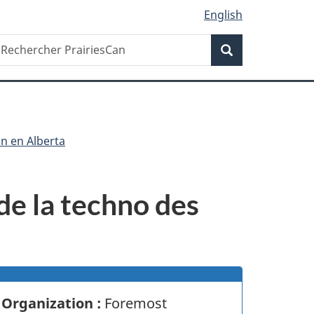
English
Recherche
echercher
Recherche
rairiesCan
an en Alberta
 de la techno des
S
Organization :
Foremost
u