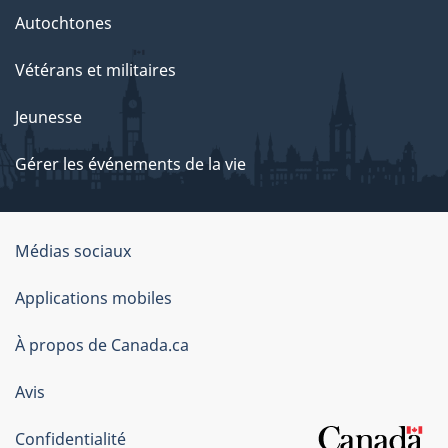
Autochtones
Vétérans et militaires
Jeunesse
Gérer les événements de la vie
Organisation
Médias sociaux
du
Applications mobiles
gouvernement
du
À propos de Canada.ca
Canada
Avis
Confidentialité