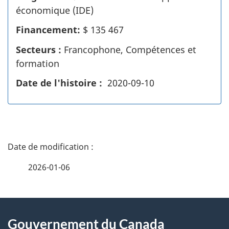
o
économique (IDE)
r
Financement:
$ 135 467
y
I
Secteurs :
Francophone, Compétences et
n
formation
f
Date de l'histoire :
2020-09-10
o
D
é
2026-01-06
t
À
a
Gouvernement du Canada