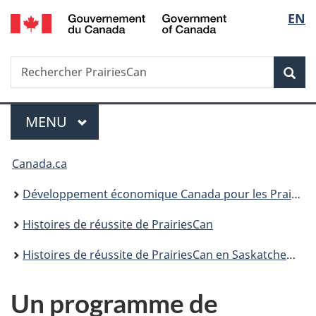
/
Sélec
EN
Passer
Passer
Passer
Government
au
à
à
de
of
contenu
«
la
Canada
Recherche
Rechercher
principal
Au
version
Rec
la
PrairiesCan
sujet
HTML
du
simplifiée
langu
Menu
gouvernement
MENU
PRINCIPAL
»
Vous
Canada.ca
êtes
Développement économique Canada pour les Prairies
ici :
Histoires de réussite de PrairiesCan
Histoires de réussite de PrairiesCan en Saskatchewan
Un programme de