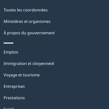
propos
i
de
l
Toutes les coordonnées
ce
s
Ministères et organismes
site
d
À propos du gouvernement
e
l
Thèmes
Emplois
et
a
Immigration et citoyenneté
sujets
p
Voyage et tourisme
a
Entreprises
g
Prestations
e