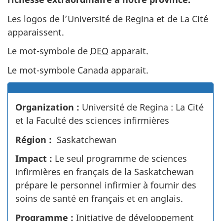
Les logos de l’Université de Regina et de La Cité
apparaissent.
Le mot-symbole de
DEO
apparait.
Le mot-symbole Canada apparait.
S
Organization :
Université de Regina : La Cité
u
et la Faculté des sciences infirmières
c
c
Région :
Saskatchewan
e
Impact :
Le seul programme de sciences
s
infirmières en français de la Saskatchewan
s
prépare le personnel infirmier à fournir des
S
soins de santé en français et en anglais.
t
Programme :
Initiative de développement