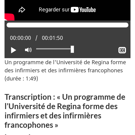
Position actuelle :
00:00:00
Temps total :
00:01:50
Lire
Activer
Aff
le
le
Un programme de l'Université de Regina forme
mode
sou
des infirmiers et des infirmières francophones
muet
tit
(durée : 1:49)
Transcription : « Un programme de
l’Université de Regina forme des
infirmiers et des infirmières
francophones »