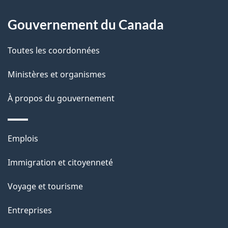
À
a
Gouvernement du Canada
propos
i
de
l
Toutes les coordonnées
ce
s
Ministères et organismes
site
d
À propos du gouvernement
e
l
Thèmes
Emplois
et
a
Immigration et citoyenneté
sujets
p
Voyage et tourisme
a
Entreprises