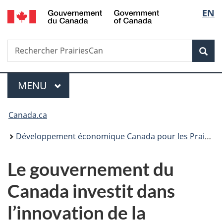
/
Sélec
EN
Passer
Passer
Passer
Government
au
à
à
de
of
contenu
«
la
Canada
Recherche
Rechercher
principal
Au
version
Rec
la
PrairiesCan
sujet
HTML
du
simplifiée
langu
Menu
gouvernement
MENU
PRINCIPAL
»
Vous
Canada.ca
êtes
Développement économique Canada pour les Prairies
ici :
Le gouvernement du
Canada investit dans
l’innovation de la