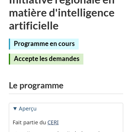
n
matière d'intelligence
u
artificielle
D
E
Programme en cours
C
Accepte les demandes
Le programme
Aperçu
Fait partie du
CERI