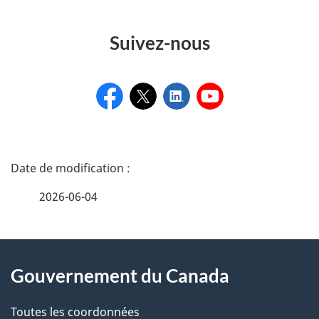
Suivez-nous
D
é
2026-06-04
t
a
À
i
Gouvernement du Canada
propos
l
de
Toutes les coordonnées