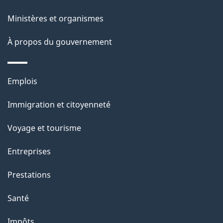
s
ce
Ministères et organismes
d
site
e
À propos du gouvernement
l
a
Thèmes
Emplois
p
et
Immigration et citoyenneté
a
sujets
g
Voyage et tourisme
e
Entreprises
Prestations
Santé
Impôts