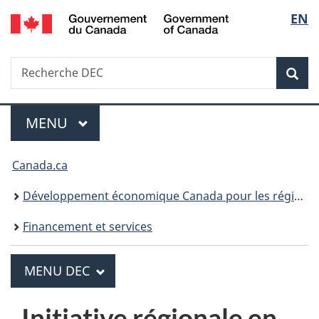
/
Sélecti
EN
Passer
Passer
Passer
Government
au
à
à
de
of
contenu
«
la
Canada
Recherche
Recherche
la
principal
Au
version
Rec
DEC
sujet
HTML
langue
du
simplifiée
gouvernement
MENU
PRINCIPAL
Menu
»
Vous
Canada.ca
êtes
Développement économique Canada pour les régions du Québec
ici :
Financement et services
PRINCIPAL
MENU DEC
M
e
Initiative régionale en