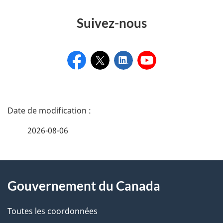
Suivez-nous
D
é
2026-08-06
t
a
À
i
Gouvernement du Canada
propos
l
de
Toutes les coordonnées
s
ce