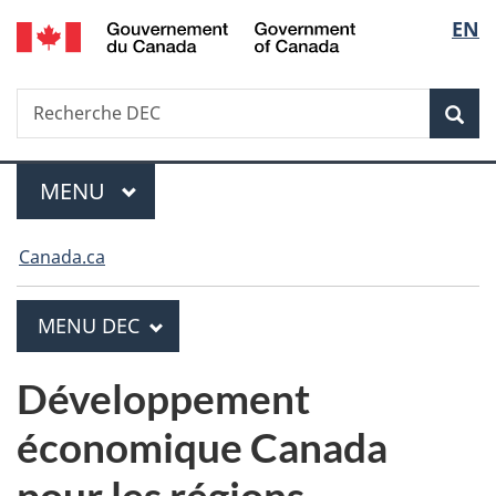
/
Sélecti
EN
Passer
Passer
Passer
Government
au
à
à
de
of
contenu
«
la
Canada
Recherche
Recherche
la
principal
Au
version
Rec
DEC
sujet
HTML
langue
du
simplifiée
gouvernement
MENU
PRINCIPAL
Menu
»
Vous
Canada.ca
êtes
ici :
PRINCIPAL
MENU DEC
M
e
Développement
n
économique Canada
u
pour les régions
D