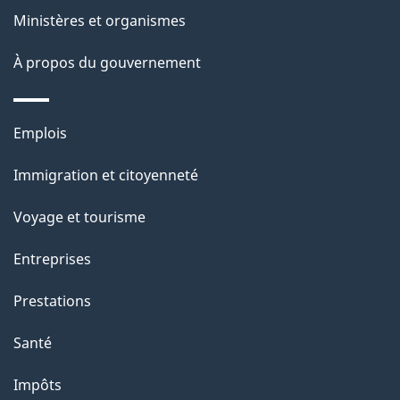
Ministères et organismes
d
site
e
À propos du gouvernement
l
a
Thèmes
Emplois
p
et
Immigration et citoyenneté
a
sujets
g
Voyage et tourisme
e
Entreprises
Prestations
Santé
Impôts