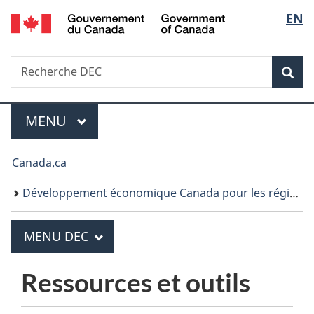
/
Sélecti
EN
Passer
Passer
Passer
Government
au
à
à
de
of
contenu
«
la
Canada
Recherche
Recherche
la
principal
Au
version
Rec
DEC
sujet
HTML
langue
du
simplifiée
gouvernement
MENU
PRINCIPAL
Menu
»
Vous
Canada.ca
êtes
Développement économique Canada pour les régions du Québec
ici :
PRINCIPAL
MENU DEC
M
e
Ressources et outils
n