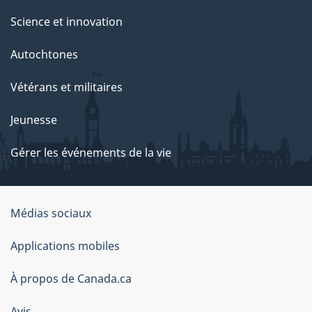
Science et innovation
Autochtones
Vétérans et militaires
Jeunesse
Gérer les événements de la vie
Organisation
Médias sociaux
du
Applications mobiles
gouvernement
du
À propos de Canada.ca
Canada
Avis