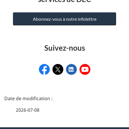
Abonnez-vous à notre infolettre
Suivez-nous
D
é
2026-07-08
t