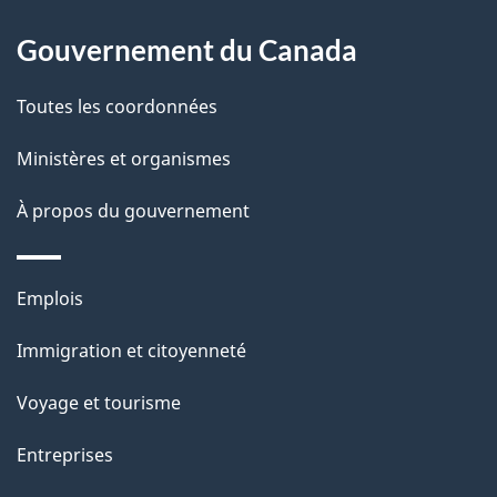
a
À
i
Gouvernement du Canada
propos
l
de
Toutes les coordonnées
s
ce
Ministères et organismes
d
site
e
À propos du gouvernement
l
a
Thèmes
Emplois
p
et
Immigration et citoyenneté
a
sujets
g
Voyage et tourisme
e
Entreprises