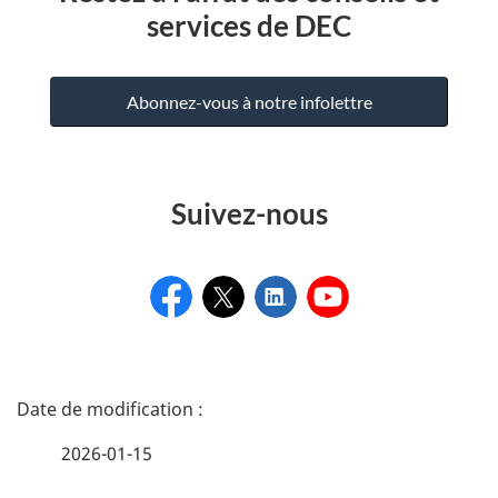
services de DEC
Abonnez-vous à notre infolettre
Suivez-nous
D
é
2026-01-15
t