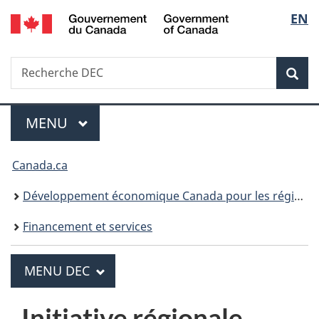
/
Sélecti
EN
Passer
Passer
Passer
Government
au
à
à
de
of
contenu
«
la
Canada
Recherche
Recherche
la
principal
Au
version
Rec
DEC
sujet
HTML
langue
du
simplifiée
gouvernement
MENU
PRINCIPAL
Menu
»
Vous
Canada.ca
êtes
Développement économique Canada pour les régions du Québec
ici :
Financement et services
PRINCIPAL
MENU DEC
M
e
Initiative régionale