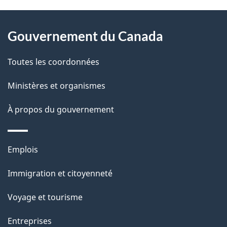
a
À
i
Gouvernement du Canada
propos
l
de
Toutes les coordonnées
s
ce
Ministères et organismes
d
site
e
À propos du gouvernement
l
a
Thèmes
Emplois
p
et
Immigration et citoyenneté
a
sujets
g
Voyage et tourisme
e
Entreprises