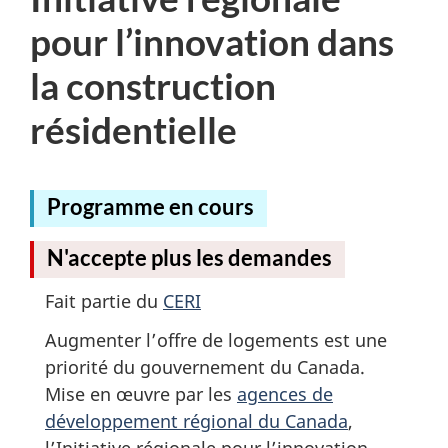
n
pour l’innovation dans
u
la construction
D
E
résidentielle
C
Programme en cours
N'accepte plus les demandes
Fait partie du
CERI
Augmenter l’offre de logements est une
priorité du gouvernement du Canada.
Mise en œuvre par les
agences de
développement régional du Canada
,
l’Initiative régionale pour l’innovation