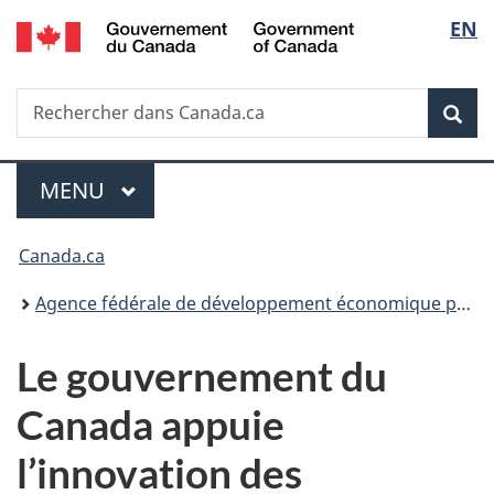
/
Sélec
EN
Passer
Passer
Passer
Government
au
à
à
de
of
contenu
«
la
Canada
Recherche
Rechercher
principal
Au
version
Rec
la
dans
sujet
HTML
Canada.ca
du
simplifiée
langu
Menu
gouvernement
MENU
PRINCIPAL
»
Vous
Canada.ca
êtes
Agence fédérale de développement économique pour le Sud de l’Ontario
ici :
Le gouvernement du
Canada appuie
l’innovation des