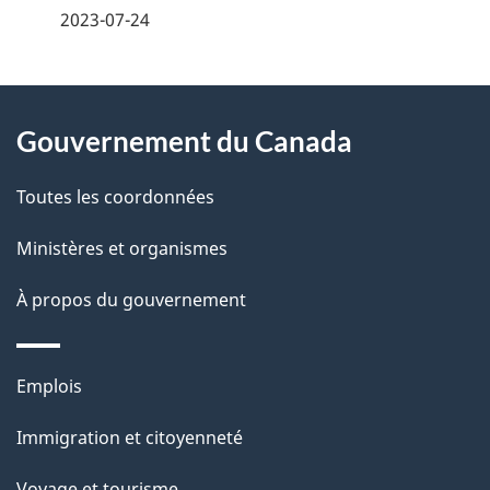
é
2023-07-24
t
À
a
Gouvernement du Canada
propos
i
de
l
Toutes les coordonnées
ce
s
Ministères et organismes
site
d
À propos du gouvernement
e
l
Thèmes
Emplois
et
a
Immigration et citoyenneté
sujets
p
Voyage et tourisme