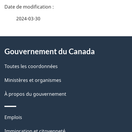
D
é
2024-03-30
t
À
a
Gouvernement du Canada
propos
i
de
l
Toutes les coordonnées
ce
s
Ministères et organismes
site
d
À propos du gouvernement
e
l
Thèmes
Emplois
et
a
Immigration et citoyenneté