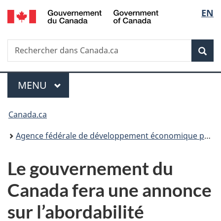
/
Sélec
EN
Passer
Passer
Passer
Government
au
à
à
de
of
contenu
«
la
Canada
Recherche
Rechercher
principal
Au
version
Rec
la
dans
sujet
HTML
Canada.ca
du
simplifiée
langu
Menu
gouvernement
MENU
PRINCIPAL
»
Vous
Canada.ca
êtes
Agence fédérale de développement économique pour le Sud de l’Ontario
ici :
Le gouvernement du
Canada fera une annonce
sur l’abordabilité