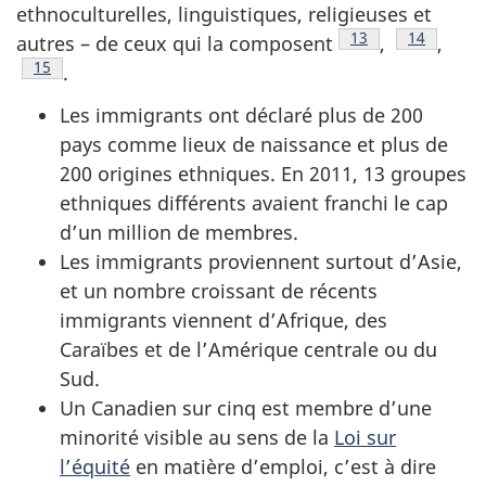
ethnoculturelles, linguistiques, religieuses et
Note de bas de p
13
Note de b
14
autres – de ceux qui la composent
,
,
Note de bas de page
15
.
Les immigrants ont déclaré plus de 200
pays comme lieux de naissance et plus de
200 origines ethniques. En 2011, 13 groupes
ethniques différents avaient franchi le cap
d’un million de membres.
Les immigrants proviennent surtout d’Asie,
et un nombre croissant de récents
immigrants viennent d’Afrique, des
Caraïbes et de l’Amérique centrale ou du
Sud.
Un Canadien sur cinq est membre d’une
minorité visible au sens de la
Loi sur
l’équité
en matière d’emploi, c’est à dire