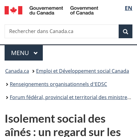
/
Sélec
EN
Passer
Passer
Passer
Government
au
à
à
de
of
contenu
«
la
Canada
Recherche
Rechercher
principal
Au
version
Rec
la
dans
sujet
HTML
Canada.ca
du
simplifiée
langu
Menu
gouvernement
MENU
PRINCIPAL
»
Vous
Canada.ca
Emploi et Développement social Canada
êtes
Renseignements organisationnels d'EDSC
ici :
Forum fédéral, provincial et territorial des ministres responsables des aînés
Isolement social des
aînés : un regard sur les