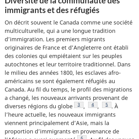
Diversité de la communauté des
immigrants et des réfugiés
On décrit souvent le Canada comme une société
multiculturelle, qui a une longue tradition
d’immigration. Les premiers migrants
originaires de France et d’Angleterre ont établi
des colonies qui empiétaient sur les peuples
autochtones et leur territoire traditionnel. Dans
le milieu des années 1800, les esclaves afro-
américains se sont également réfugiés au
Canada. Au fil du temps, le profil des migrations
a changé, les nouveaux arrivants provenant de
Note de bas de page
3
Note de bas de page
4
Note de bas de
5
diverses régions du globe
,
,
. À
l’heure actuelle, les nouveaux immigrants
viennent principalement d’Asie, mais la
proportion d’immigrants en provenance de
Note de bas de page
6