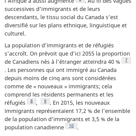
l’Afrique a aussi augmenté
. Au fil des vagues
successives d’immigrants et de leurs
descendants, le tissu social du Canada s’est
diversifié sur les plans ethnique, linguistique et
culturel.
La population d’immigrants et de réfugiés
s’accroît. On prévoit que d’ici 2055 la proportion
Note
7
de Canadiens nés à l’étranger atteindra 40 %
. Les personnes qui ont immigré au Canada
depuis moins de cinq ans sont considérées
comme de « nouveaux » immigrants; cela
comprend les résidents permanents et les
Note de bas de page
8
Note de bas de page
9
réfugiés
,
. En 2015, les nouveaux
immigrants représentaient 17,2 % de l’ensemble
de la population d’immigrants et 3,5 % de la
Note de bas de page
10
population canadienne
.