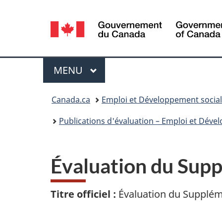
Sélection
de
la
Menu
MENU
PRINCIPAL
langue
Vous
Canada.ca
Emploi et Développement socia
êtes
Publications d'évaluation – Emploi et Dév
ici :
Évaluation du Supp
Titre officiel :
Évaluation du Supplém