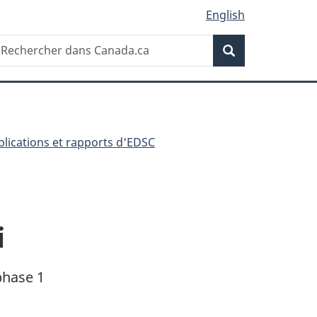
English
Recherche
echercher
Recherche
ans
anada.ca
blications et rapports d'EDSC
i
phase 1