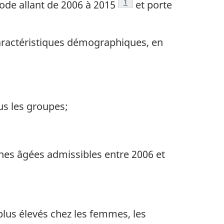
Note de bas de page
1
ode allant de 2006 à 2015
et porte
caractéristiques démographiques, en
us les groupes;
nnes âgées admissibles entre 2006 et
plus élevés chez les femmes, les