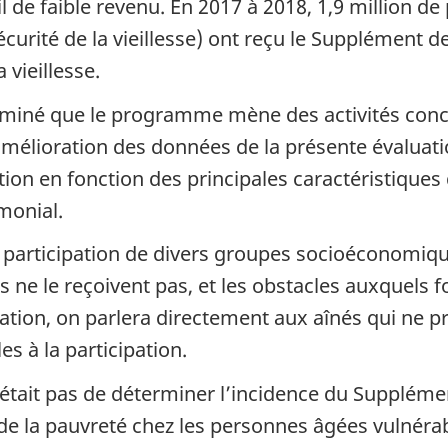
euil de faible revenu. En 2017 à 2018, 1,9 millio
curité de la vieillesse) ont reçu le Supplément d
 vieillesse.
erminé que le programme mène des activités conce
amélioration des données de la présente évaluati
tion en fonction des principales caractéristiqu
imonial.
 participation de divers groupes socioéconomique
ne le reçoivent pas, et les obstacles auxquels f
uation, on parlera directement aux aînés qui ne p
s à la participation.
n’était pas de déterminer l’incidence du Supplémen
e la pauvreté chez les personnes âgées vulnér