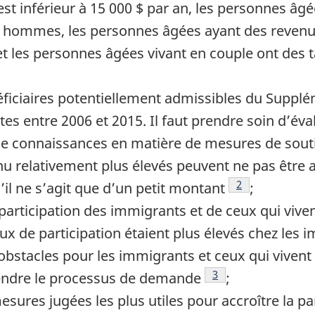
t inférieur à 15 000 $ par an, les personnes âgé
s hommes, les personnes âgées ayant des revenus
t les personnes âgées vivant en couple ont des t
éficiaires potentiellement admissibles du Suppl
s entre 2006 et 2015. Il faut prendre soin d’éval
de connaissances en matière de mesures de souti
u relativement plus élevés peuvent ne pas être a
Note de bas de 
2
l ne s’agit que d’un petit montant
;
 participation des immigrants et de ceux qui viv
aux de participation étaient plus élevés chez les
 obstacles pour les immigrants et ceux qui viven
Note de bas de page
3
prendre le processus de demande
;
esures jugées les plus utiles pour accroître la pa