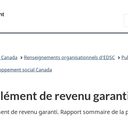
Passer
Passer
Passer
au
à
à
/
R
contenu
«
la
Government
d
principal
Au
version
of
C
sujet
HTML
Canada
du
simplifiée
gouvernement
»
l Canada
Renseignements organisationnels d'EDSC
Pu
eloppement social Canada
lément de revenu garant
ent de revenu garanti. Rapport sommaire de la 