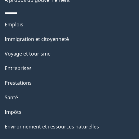
À propos du gouvernement
e
l
Thèmes
Emplois
et
a
Immigration et citoyenneté
sujets
p
Voyage et tourisme
a
Entreprises
g
Prestations
e
Santé
Impôts
Environnement et ressources naturelles