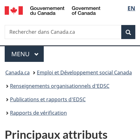
/
Sélec
EN
Passer
Passer
Passer
Government
au
à
à
de
of
contenu
«
la
Canada
Recherche
Rechercher
principal
Au
version
Rec
la
dans
sujet
HTML
Canada.ca
du
simplifiée
langu
Menu
gouvernement
MENU
PRINCIPAL
»
Vous
Canada.ca
Emploi et Développement social Canada
êtes
Renseignements organisationnels d'EDSC
ici :
Publications et rapports d'EDSC
Rapports de vérification
Principaux attributs