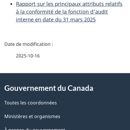
Rapport sur les principaux attributs relatifs
à la conformité de la fonction d'audit
interne en date du 31 mars 2025
D
é
2025-10-16
t
À
a
Gouvernement du Canada
propos
i
de
l
Toutes les coordonnées
ce
s
Ministères et organismes
site
d