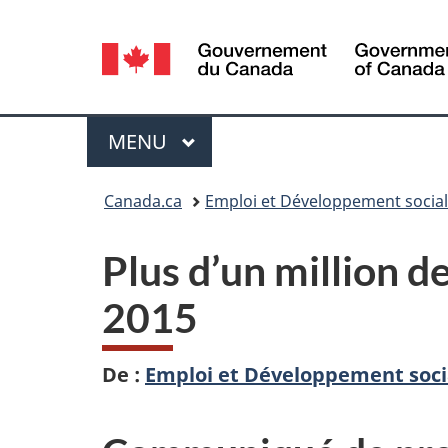
Sélection
de
la
Menu
MENU
PRINCIPAL
langue
Vous
Canada.ca
Emploi et Développement socia
êtes
Plus d’un million d
ici :
2015
De :
Emploi et Développement soci