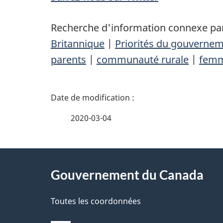
Recherche d'information connexe par
Britannique
|
Priorités du gouverne
parents
|
communauté rurale
|
fem
D
é
2020-03-04
t
À
a
Gouvernement du Canada
propos
i
de
Toutes les coordonnées
l