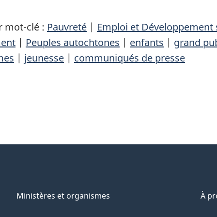
 mot-clé :
Pauvreté
|
Emploi et Développement 
ment
|
Peuples autochtones
|
enfants
|
grand pub
mes
|
jeunesse
|
communiqués de presse
Ministères et organismes
À p