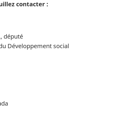
llez contacter :
., député
t du Développement social
ada