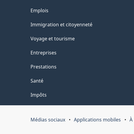
ce
s
Thèmes
Emplois
site
d
et
Immigration et citoyenneté
sujets
e
Voyage et tourisme
l
Entreprises
a
Prestations
p
Santé
a
Impôts
g
e
Médias sociaux
Applications mobiles
À
Organisation
du