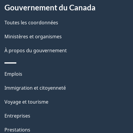
s
t
Gouvernement du Canada
propos
r
d
de
e
Toutes les coordonnées
e
r
ce
Ministères et organismes
l
é
site
t
À propos du gouvernement
a
r
p
o
Thèmes
Emplois
a
a
et
c
Immigration et citoyenneté
g
sujets
t
Voyage et tourisme
e
i
o
Entreprises
n
Prestations