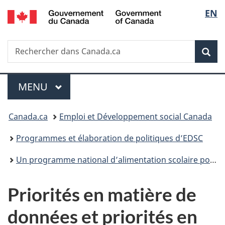
/
Sélec
EN
Passer
Passer
Passer
Government
au
à
à
de
of
contenu
«
la
Canada
Recherche
Rechercher
principal
Au
version
Rec
la
dans
sujet
HTML
Canada.ca
du
simplifiée
langu
Menu
gouvernement
MENU
PRINCIPAL
»
Vous
Canada.ca
Emploi et Développement social Canada
êtes
Programmes et élaboration de politiques d’EDSC
ici :
Un programme national d’alimentation scolaire pour le Canada
Priorités en matière de
données et priorités en