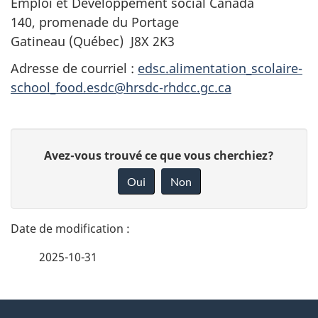
Emploi et Développement social Canada
140, promenade du Portage
Gatineau (Québec) J8X 2K3
Adresse de courriel :
edsc.alimentation_scolaire-
school_food.esdc@hrsdc-rhdcc.gc.ca
D
D
Avez-vous trouvé ce que vous cherchiez?
é
o
Oui
Non
n
t
n
a
e
2025-10-31
i
z
v
l
o
À