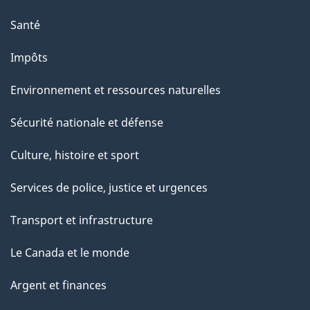
s
u
Santé
r
Impôts
c
e
Environnement et ressources naturelles
t
Sécurité nationale et défense
t
e
Culture, histoire et sport
p
Services de police, justice et urgences
a
g
Transport et infrastructure
e
Le Canada et le monde
Argent et finances