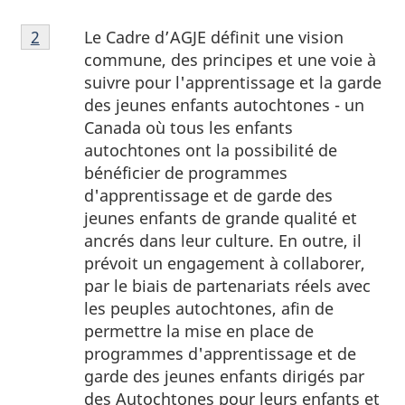
Note
Le Cadre d’AGJE définit une vision
Retour à la référence de la note de bas de page
2
de
commune, des principes et une voie à
bas
suivre pour l'apprentissage et la garde
de
des jeunes enfants autochtones - un
page
Canada où tous les enfants
2
autochtones ont la possibilité de
bénéficier de programmes
d'apprentissage et de garde des
jeunes enfants de grande qualité et
ancrés dans leur culture. En outre, il
prévoit un engagement à collaborer,
par le biais de partenariats réels avec
les peuples autochtones, afin de
permettre la mise en place de
programmes d'apprentissage et de
garde des jeunes enfants dirigés par
des Autochtones pour leurs enfants et