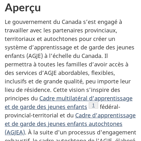
Aperçu
Le gouvernement du Canada s’est engagé à
travailler avec les partenaires provinciaux,
territoriaux et autochtones pour créer un
système d’apprentissage et de garde des jeunes
enfants (AGJE) à l’échelle du Canada. Il
permettra à toutes les familles d’avoir accès à
des services d’AGJE abordables, flexibles,
inclusifs et de grande qualité, peu importe leur
lieu de résidence. Cette vision s’inspire des
principes du
Cadre multilatéral d’apprentissage
Note de bas de page
1
et de garde des jeunes enfants
fédéral-
provincial-territorial et du
Cadre d’apprentissage
et de garde des jeunes enfants autochtones
(AGJEA)
. À la suite d'un processus d'engagement
exhaustif, le cadre autochtone de l'AGJE, élaboré