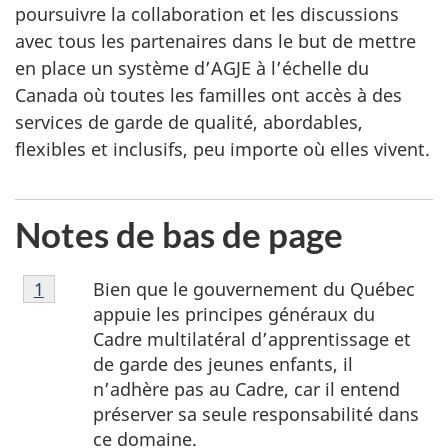
poursuivre la collaboration et les discussions
avec tous les partenaires dans le but de mettre
en place un système d’AGJE à l’échelle du
Canada où toutes les familles ont accès à des
services de garde de qualité, abordables,
flexibles et inclusifs, peu importe où elles vivent.
Notes de bas de page
Note
Bien que le gouvernement du Québec
Retour à la référence de la note de bas de page
1
de
appuie les principes généraux du
bas
Cadre multilatéral d’apprentissage et
de
de garde des jeunes enfants, il
page
n’adhère pas au Cadre, car il entend
1
préserver sa seule responsabilité dans
ce domaine.