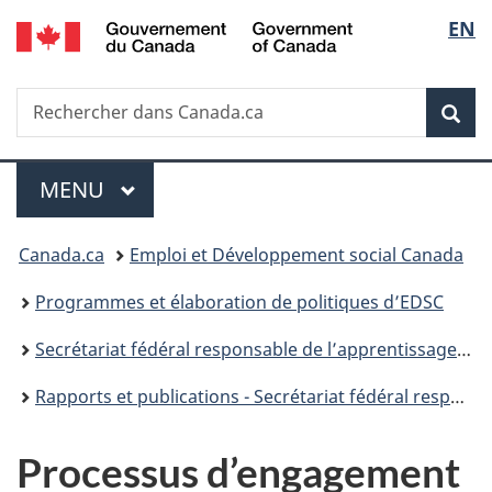
/
Sélec
EN
Passer
Passer
Passer
Government
au
à
à
de
of
contenu
«
la
Canada
Recherche
Rechercher
principal
Au
version
Rec
la
dans
sujet
HTML
Canada.ca
du
simplifiée
langu
Menu
gouvernement
MENU
PRINCIPAL
»
Vous
Canada.ca
Emploi et Développement social Canada
êtes
Programmes et élaboration de politiques d’EDSC
ici :
Secrétariat fédéral responsable de l’apprentissage et de la garde des jeunes enfants
Rapports et publications - Secrétariat fédéral responsable de l’apprentissage et la garde des jeunes enfants
Processus d’engagement