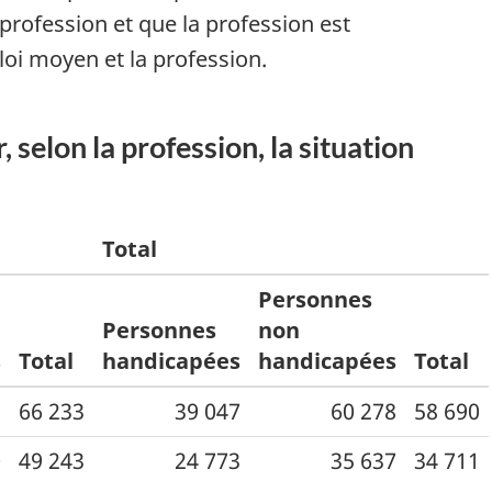
profession et que la profession est
loi moyen et la profession.
 selon la profession, la situation
Total
Personnes
Personnes
non
s
Total
handicapées
handicapées
Total
2
66 233
39 047
60 278
58 690
0
49 243
24 773
35 637
34 711