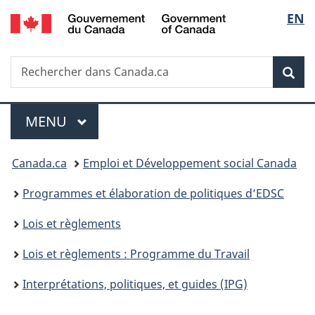
/
Sélec
EN
Passer
Passer
Passer
Government
au
à
à
de
of
contenu
«
la
Canada
Recherche
Rechercher
principal
Au
version
Rec
la
dans
sujet
HTML
Canada.ca
du
simplifiée
langu
Menu
gouvernement
MENU
PRINCIPAL
»
Vous
Canada.ca
Emploi et Développement social Canada
êtes
Programmes et élaboration de politiques d’EDSC
ici :
Lois et règlements
Lois et règlements : Programme du Travail
Interprétations, politiques, et guides (IPG)