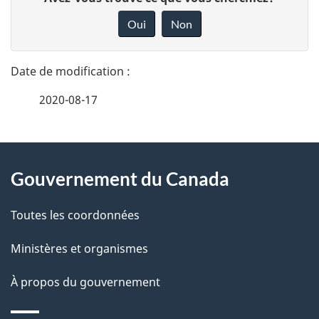
é
o
Oui
Non
n
t
n
a
e
2020-08-17
i
z
v
l
o
À
s
t
Gouvernement du Canada
propos
r
d
de
e
Toutes les coordonnées
e
r
ce
Ministères et organismes
l
é
site
t
À propos du gouvernement
a
r