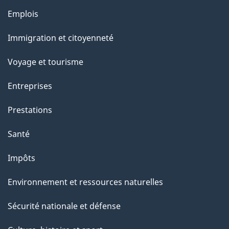
p
o
Thèmes
Emplois
a
a
et
c
Immigration et citoyenneté
g
sujets
t
Voyage et tourisme
e
i
o
Entreprises
n
Prestations
s
u
Santé
r
Impôts
c
e
Environnement et ressources naturelles
t
Sécurité nationale et défense
t
e