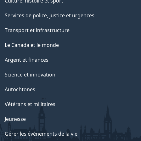
Culture, histoire et sport
p
Services de police, justice et urgences
a
g
Transport et infrastructure
e
Le Canada et le monde
Argent et finances
Science et innovation
Autochtones
Vétérans et militaires
Jeunesse
Gérer les événements de la vie