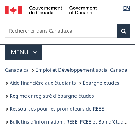
/
Sélec
EN
Passer
Passer
Passer
Government
au
à
à
de
of
contenu
«
la
Canada
Recherche
Rechercher
principal
Au
version
Rec
la
dans
sujet
HTML
Canada.ca
du
simplifiée
langu
Menu
gouvernement
MENU
PRINCIPAL
»
Vous
Canada.ca
Emploi et Développement social Canada
êtes
Aide financière aux étudiants
Épargne-études
ici :
Régime enregistré d'épargne-études
Ressources pour les promoteurs de REEE
Bulletins d'information : REEE, PCEE et Bon d'études canadien