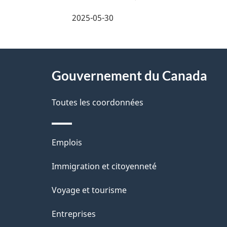
e
i
2025-05-30
z
l
v
À
s
o
Gouvernement du Canada
propos
d
t
de
Toutes les coordonnées
r
e
ce
e
l
Thèmes
Emplois
r
site
a
et
Immigration et citoyenneté
é
sujets
p
t
Voyage et tourisme
a
r
Entreprises