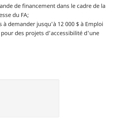
nde de financement dans le cadre de la
esse du FA;
és à demander jusqu'à 12 000 $ à Emploi
our des projets d'accessibilité d'une
t
l
’
i