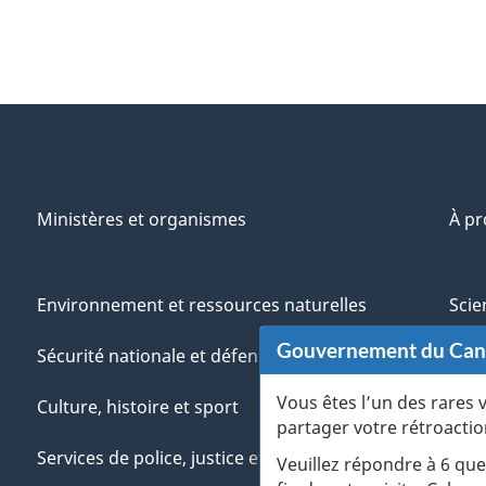
Ministères et organismes
À p
t
Environnement et ressources naturelles
Scie
i
Gouvernement du Ca
Sécurité nationale et défense
Aut
Vous êtes l’un des rares 
Culture, histoire et sport
Vété
partager votre rétroactio
Services de police, justice et urgences
Jeun
Veuillez répondre à 6 que
j