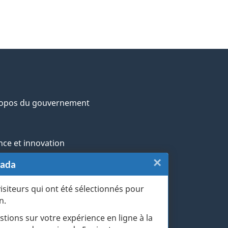
n
n
o
v
a
ropos du gouvernement
nce et innovation
×
Fermer
nada
ochtones
o
:
visiteurs qui ont été sélectionnés pour
rans et militaires
n
n.
Sondage
esse
stions sur votre expérience en ligne à la
du