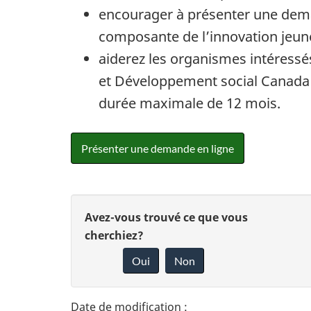
encourager à présenter une dema
composante de l’innovation jeun
aiderez les organismes intéress
et Développement social Canada p
durée maximale de 12 mois.
Présenter une demande en ligne
D
D
Avez-vous trouvé ce que vous
é
cherchiez?
o
Oui
Non
t
n
n
a