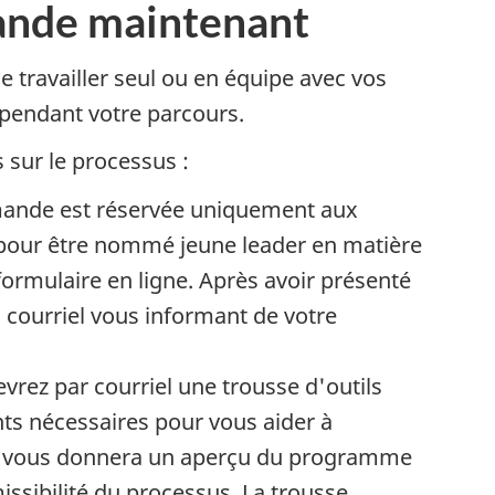
ande maintenant
e travailler seul ou en équipe avec vos
 pendant votre parcours.
s sur le processus :
s
mande est réservée uniquement aux
pour être nommé jeune leader en matière
s
 formulaire en ligne. Après avoir présenté
i
courriel vous informant de votre
evrez par courriel une trousse d'outils
i
ts nécessaires pour vous aider à
a vous donnera un aperçu du programme
l
issibilité du processus. La trousse