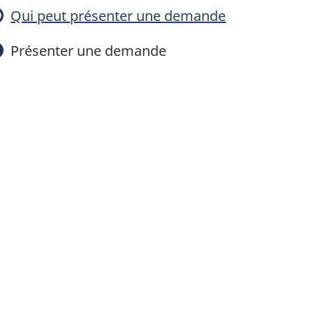
n
Qui peut présenter une demande
d
Présenter une demande
p
o
u