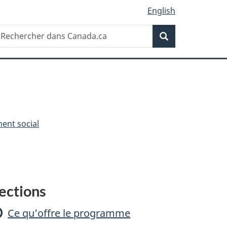
English
Recherche
echercher
Recherche
ans
anada.ca
ent social
F
ections
o
Ce qu’offre le programme