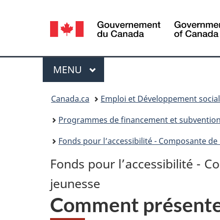
Sélection
de
la
Menu
MENU
PRINCIPAL
langue
Vous
Canada.ca
Emploi et Développement socia
êtes
Programmes de financement et subvention p
ici :
Fonds pour l’accessibilité - Composante d
Fonds pour l’accessibilité - 
jeunesse
Comment présente