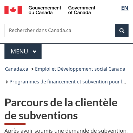
/
Sélec
EN
Passer
Passer
Passer
Government
au
à
à
de
of
contenu
«
la
Canada
Recherche
Rechercher
principal
Au
version
Rec
la
dans
sujet
HTML
Canada.ca
du
simplifiée
langu
Menu
gouvernement
MENU
PRINCIPAL
»
Vous
Canada.ca
Emploi et Développement social Canada
êtes
Programmes de financement et subvention pour les projets d’emplois, de formation et de développement social
ici :
Parcours de la clientèle
de subventions
Après avoir soumis une demande de subvention,