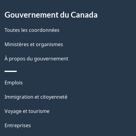
o
À
s
t
Gouvernement du Canada
propos
r
d
de
e
Toutes les coordonnées
e
r
ce
Ministères et organismes
l
é
site
t
À propos du gouvernement
a
r
p
o
Thèmes
Emplois
a
a
et
c
Immigration et citoyenneté
g
sujets
t
Voyage et tourisme
e
i
o
Entreprises
n