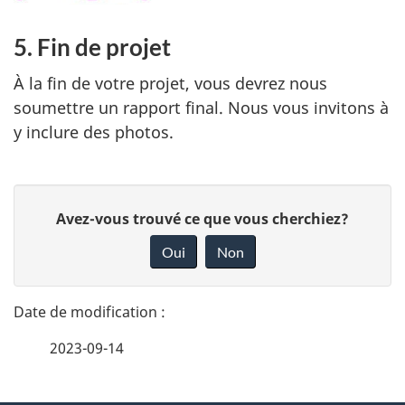
5. Fin de projet
À la fin de votre projet, vous devrez nous
soumettre un rapport final. Nous vous invitons à
y inclure des photos.
D
D
Avez-vous trouvé ce que vous cherchiez?
é
o
Oui
Non
n
t
n
a
e
2023-09-14
i
z
v
l