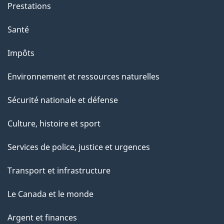
Prestations
s
u
Santé
r
Impôts
c
e
Environnement et ressources naturelles
t
Sécurité nationale et défense
t
e
Culture, histoire et sport
p
Services de police, justice et urgences
a
g
Transport et infrastructure
e
Le Canada et le monde
Argent et finances