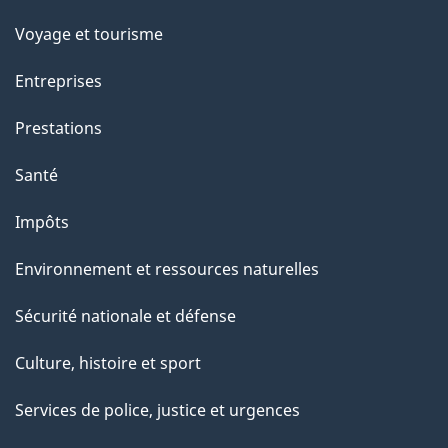
g
t
Voyage et tourisme
e
i
o
Entreprises
n
Prestations
s
u
Santé
r
Impôts
c
e
Environnement et ressources naturelles
t
Sécurité nationale et défense
t
e
Culture, histoire et sport
p
Services de police, justice et urgences
a