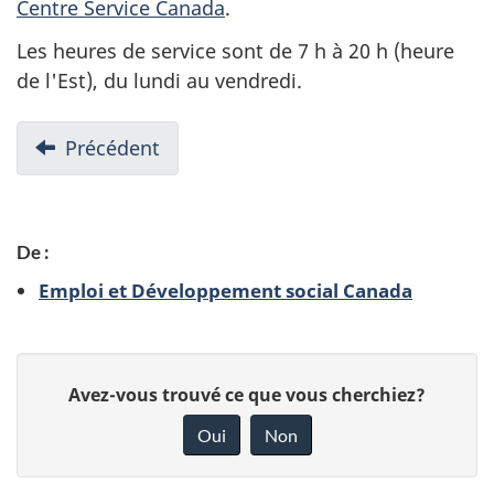
Centre Service Canada
.
Les heures de service sont de 7 h à 20 h (heure
de l'Est), du lundi au vendredi.
N
Précédent
:
a
Émission
v
de
i
paiements
De :
aux
g
Emploi et Développement social Canada
bénéficiaires
a
du
t
PPS
D
i
D
Avez-vous trouvé ce que vous cherchiez?
o
é
o
Oui
Non
n
n
t
d
n