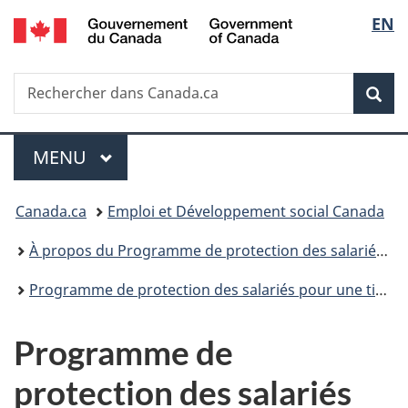
/
Sélec
EN
Passer
Passer
Passer
Government
au
à
à
de
of
contenu
«
la
Canada
Recherche
Rechercher
principal
Au
version
Rec
la
dans
sujet
HTML
Canada.ca
du
simplifiée
langu
Menu
gouvernement
MENU
PRINCIPAL
»
Vous
Canada.ca
Emploi et Développement social Canada
êtes
À propos du Programme de protection des salariés (PPS)
ici :
Programme de protection des salariés pour une tierce partie : Aperçu
Programme de
protection des salariés