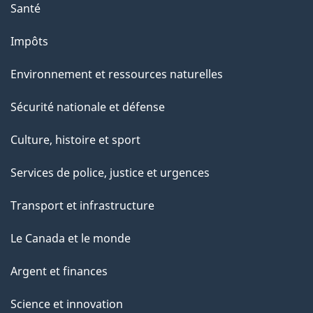
u
Santé
r
Impôts
c
e
Environnement et ressources naturelles
t
Sécurité nationale et défense
t
e
Culture, histoire et sport
p
Services de police, justice et urgences
a
g
Transport et infrastructure
e
Le Canada et le monde
Argent et finances
Science et innovation