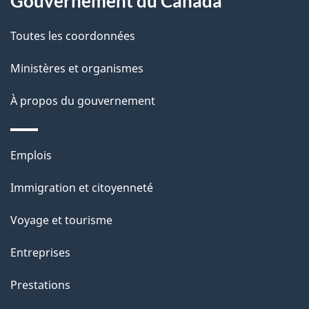
Gouvernement du Canada
propos
r
d
de
e
Toutes les coordonnées
e
r
ce
Ministères et organismes
l
é
site
t
À propos du gouvernement
a
r
p
o
Thèmes
Emplois
a
a
et
c
Immigration et citoyenneté
g
sujets
t
Voyage et tourisme
e
i
o
Entreprises
n
Prestations
s