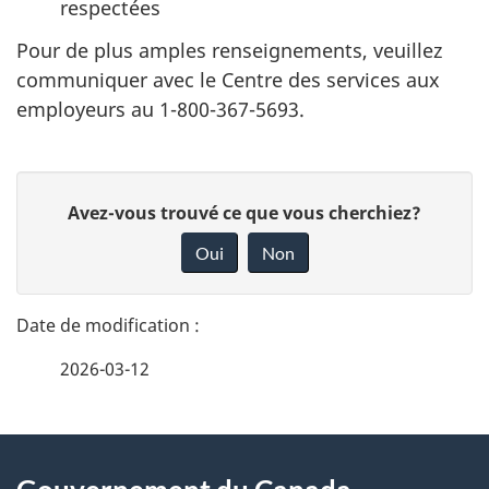
respectées
Pour de plus amples renseignements, veuillez
communiquer avec le Centre des services aux
employeurs au 1-800-367-5693.
D
D
Avez-vous trouvé ce que vous cherchiez?
é
o
Oui
Non
n
t
n
a
e
2026-03-12
i
z
v
l
o
À
s
t