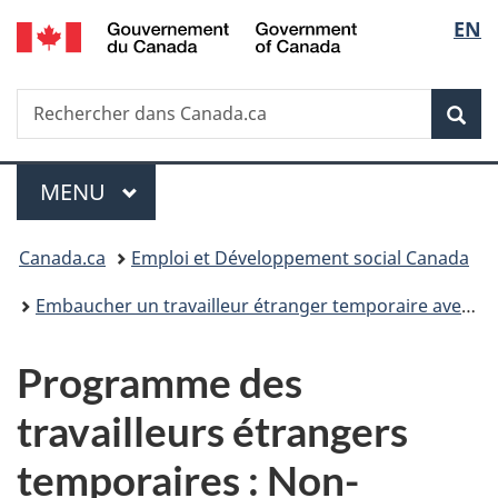
/
Sélec
EN
Passer
Passer
Passer
Government
au
à
à
de
of
contenu
«
la
Canada
Recherche
Rechercher
principal
Au
version
Rec
la
dans
sujet
HTML
Canada.ca
du
simplifiée
langu
Menu
gouvernement
MENU
PRINCIPAL
»
Vous
Canada.ca
Emploi et Développement social Canada
êtes
Embaucher un travailleur étranger temporaire avec une évaluation d'impact sur le marché du travail
ici :
Programme des
travailleurs étrangers
temporaires : Non-