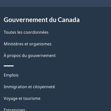
e
l
Gouvernement du Canada
a
Toutes les coordonnées
p
Ministères et organismes
a
À propos du gouvernement
g
e
Thèmes
Emplois
et
Immigration et citoyenneté
sujets
Voyage et tourisme
Entreprises