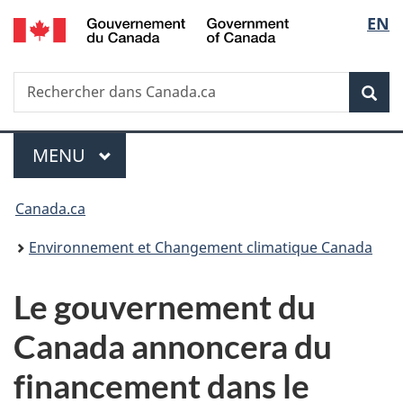
/
Sélec
EN
Passer
Passer
Passer
Government
au
à
à
de
of
contenu
«
la
Canada
Recherche
Rechercher
principal
Au
version
Rec
la
dans
sujet
HTML
Canada.ca
du
simplifiée
langu
Menu
gouvernement
MENU
PRINCIPAL
»
Vous
Canada.ca
êtes
Environnement et Changement climatique Canada
ici :
Le gouvernement du
Canada annoncera du
financement dans le