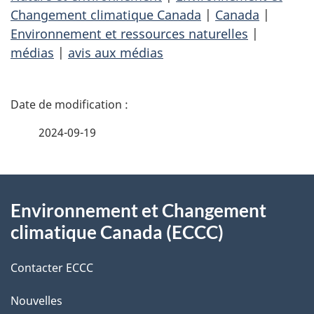
Changement climatique Canada
|
Canada
|
Environnement et ressources naturelles
|
médias
|
avis aux médias
D
é
2024-09-19
t
À
a
Environnement et Changement
propos
i
climatique Canada (ECCC)
de
l
Contacter ECCC
ce
s
Nouvelles
site
d