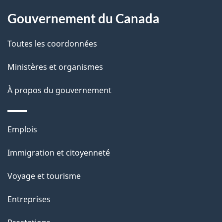
p
o
Gouvernement du Canada
a
a
c
g
Toutes les coordonnées
t
e
Ministères et organismes
i
o
À propos du gouvernement
n
s
Thèmes
u
Emplois
et
r
Immigration et citoyenneté
sujets
c
e
Voyage et tourisme
t
Entreprises
t