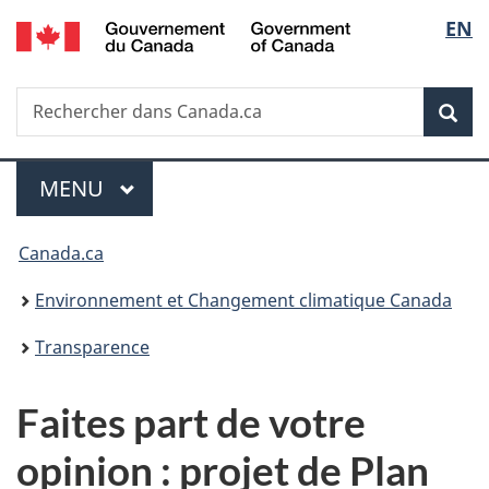
/
Sélec
EN
Passer
Passer
Passer
Government
au
à
à
de
of
contenu
«
la
Canada
Recherche
Rechercher
principal
Au
version
Rec
la
dans
sujet
HTML
Canada.ca
du
simplifiée
langu
Menu
gouvernement
MENU
PRINCIPAL
»
Vous
Canada.ca
êtes
Environnement et Changement climatique Canada
ici :
Transparence
Faites part de votre
opinion : projet de Plan