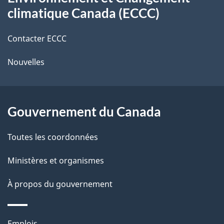
propos
r
d
climatique Canada (ECCC)
de
e
e
r
Contacter ECCC
ce
l
é
Nouvelles
site
t
a
r
p
o
Gouvernement du Canada
a
a
c
g
Toutes les coordonnées
t
e
Ministères et organismes
i
o
À propos du gouvernement
n
s
Thèmes
Emplois