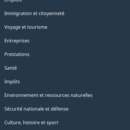
u
et
r
Immigration et citoyenneté
sujets
c
e
Voyage et tourisme
t
Entreprises
t
e
Prestations
p
Santé
a
g
Impôts
e
Environnement et ressources naturelles
Sécurité nationale et défense
Culture, histoire et sport