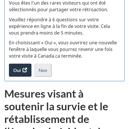
:
Vous êtes l’un des rares visiteurs qui ont été
sélectionnés pour partager votre rétroaction.
S
Veuillez répondre à 6 questions sur votre
d
expérience en ligne à la fin de votre visite. Cela
vous prendra moins de 5 minutes.
si
En choisissant « Oui », vous ouvrirez une nouvelle
w
fenêtre à laquelle vous pourrez revenir une fois
votre visite à Canada.ca terminée.
(t
Oui
accéder
Non
d
au
je
.
sondage.
ne
Mesures visant à
veux
pas
soutenir la survie et le
participer
au
rétablissement de
sondage
du