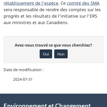
rétablissement de l’espèce
. Ce
comité des SMA
sera responsable de rendre des comptes sur les
progrès et les résultats de l’initiative sur l’ERS
aux ministres et aux Canadiens.
D
D
Avez-vous trouvé ce que vous cherchiez?
é
o
Oui
Non
n
t
n
a
e
2024-07-31
i
z
v
l
o
À
s
t
Environnement et Changement