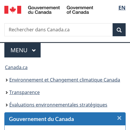
/
Sélec
EN
Passer
Passer
Passer
Passer
Government
au
au
à
à
de
of
Gestionnaire
contenu
«
la
Canada
Recherche
Rechercher
des
principal
Au
version
Rec
la
dans
Invitations
sujet
HTML
Canada.ca
du
simplifiée
langu
Menu
gouvernement
MENU
PRINCIPAL
»
Vous
Canada.ca
êtes
Environnement et Changement climatique Canada
ici :
Transparence
Évaluations environnementales stratégiques
×
F
Gouvernement du Canada