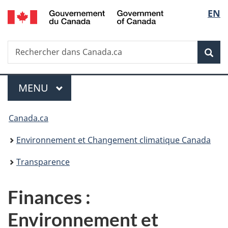
/
Sélec
EN
Passer
Passer
Passer
Government
au
à
à
de
of
contenu
«
la
Canada
Recherche
Rechercher
principal
Au
version
Rec
la
dans
sujet
HTML
Canada.ca
du
simplifiée
langu
Menu
gouvernement
MENU
PRINCIPAL
»
Vous
Canada.ca
êtes
Environnement et Changement climatique Canada
ici :
Transparence
Finances :
Environnement et