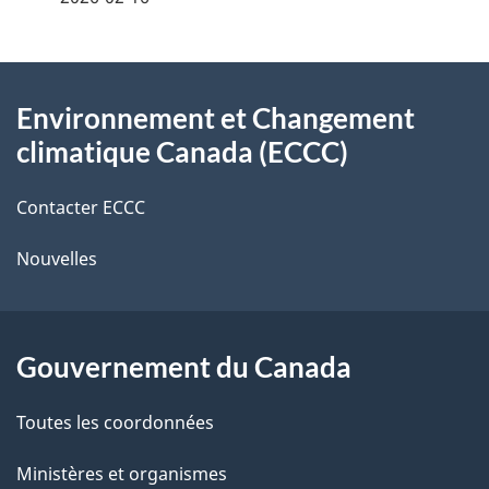
i
z
v
l
o
À
s
t
Environnement et Changement
propos
r
d
climatique Canada (ECCC)
de
e
e
r
Contacter ECCC
ce
l
é
Nouvelles
site
t
a
r
p
o
Gouvernement du Canada
a
a
c
g
Toutes les coordonnées
t
e
Ministères et organismes
i