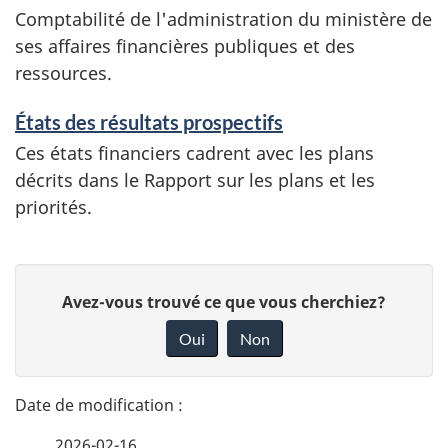
Comptabilité de l'administration du ministère de
ses affaires financières publiques et des
ressources.
États des résultats prospectifs
Ces états financiers cadrent avec les plans
décrits dans le Rapport sur les plans et les
priorités.
D
D
Avez-vous trouvé ce que vous cherchiez?
é
o
Oui
Non
n
t
n
a
e
2026-02-16