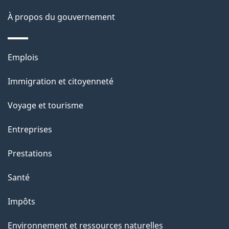
o
À propos du gouvernement
n
s
Thèmes
u
Emplois
et
r
Immigration et citoyenneté
sujets
c
e
Voyage et tourisme
t
Entreprises
t
e
Prestations
p
Santé
a
g
Impôts
e
Environnement et ressources naturelles