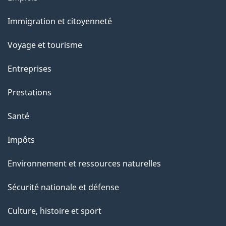
et
r
Immigration et citoyenneté
sujets
c
e
Voyage et tourisme
t
Entreprises
t
e
Prestations
p
Santé
a
g
Impôts
e
Environnement et ressources naturelles
Sécurité nationale et défense
Culture, histoire et sport