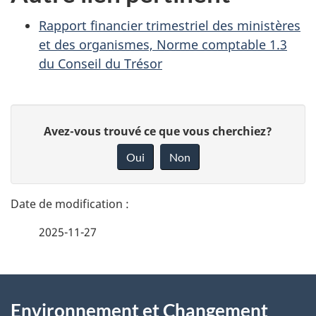
Rapport financier trimestriel des ministères
et des organismes, Norme comptable 1.3
du Conseil du Trésor
D
D
Avez-vous trouvé ce que vous cherchiez?
é
o
Oui
Non
n
t
n
a
e
2025-11-27
i
z
v
l
o
À
s
t
Environnement et Changement