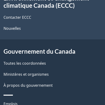
propos
r
d
climatique Canada (ECCC)
de
e
e
r
Contacter ECCC
ce
l
é
Nouvelles
site
t
a
r
p
o
Gouvernement du Canada
a
a
c
g
Toutes les coordonnées
t
e
Ministères et organismes
i
o
À propos du gouvernement
n
s
Thèmes
u
Emplois