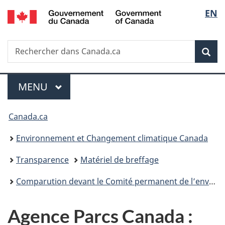
/
Sélec
EN
Passer
Passer
Passer
Government
au
à
à
de
of
contenu
«
la
Canada
Recherche
Rechercher
principal
Au
version
Rec
la
dans
sujet
HTML
Canada.ca
du
simplifiée
langu
Menu
gouvernement
MENU
PRINCIPAL
»
Vous
Canada.ca
êtes
Environnement et Changement climatique Canada
ici :
Transparence
Matériel de breffage
Comparution devant le Comité permanent de l’environnement et du développement durable – 3 mai 2022
Agence Parcs Canada :