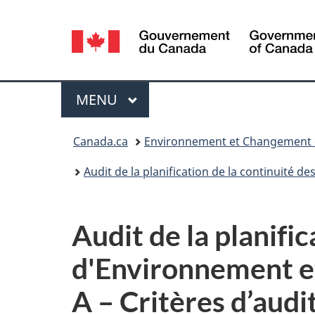
Sélection
de
la
Menu
MENU
PRINCIPAL
langue
Vous
Canada.ca
Environnement et Changement 
êtes
Audit de la planification de la continuité
ici :
Audit de la planific
d'Environnement e
A – Critères d’audi