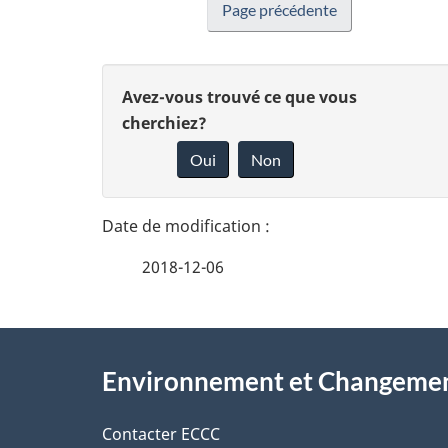
Page précédente
D
D
Avez-vous trouvé ce que vous
é
cherchiez?
o
Oui
Non
t
n
n
a
e
i
2018-12-06
z
l
v
À
s
o
Environnement et Changemen
propos
d
t
de
Contacter ECCC