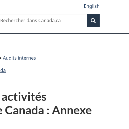
English
Recherche
echercher
Recherche
ans
anada.ca
Audits internes
ada
 activités
e Canada : Annexe