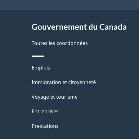
r
e
ce
e
l
r
site
Gouvernement du Canada
a
é
Toutes les coordonnées
p
t
a
r
Thèmes
Emplois
o
g
et
Immigration et citoyenneté
a
e
sujets
c
Voyage et tourisme
t
Entreprises
i
Prestations
o