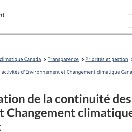
Passer
Passer
Passer
au
à
à
/
R
contenu
«
la
Government
d
principal
Au
version
of
C
sujet
HTML
Canada
du
simplifiée
gouvernement
»
climatique Canada
Transparence
Priorités et gestion
 des activités d'Environnement et Changement climatique Can
ation de la continuité des
t Changement climatiqu
t