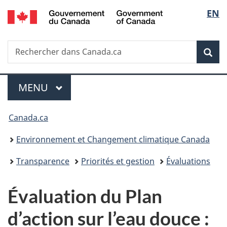
/
Sélec
EN
Passer
Passer
Passer
Government
au
à
à
de
of
contenu
«
la
Canada
Recherche
Rechercher
principal
Au
version
Rec
la
dans
sujet
HTML
Canada.ca
du
simplifiée
langu
Menu
gouvernement
MENU
PRINCIPAL
»
Vous
Canada.ca
êtes
Environnement et Changement climatique Canada
ici :
Transparence
Priorités et gestion
Évaluations
Évaluation du Plan
d’action sur l’eau douce :