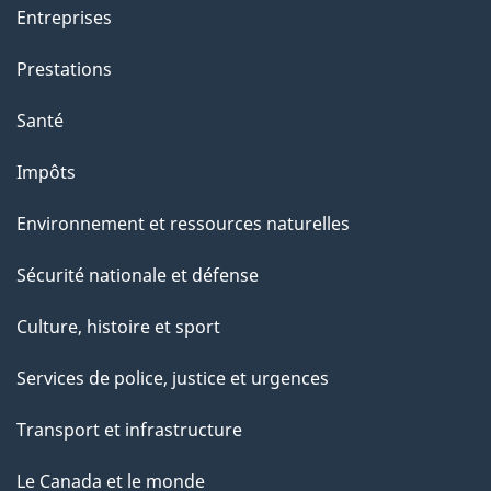
t
Entreprises
t
e
Prestations
p
Santé
a
g
Impôts
e
Environnement et ressources naturelles
Sécurité nationale et défense
Culture, histoire et sport
Services de police, justice et urgences
Transport et infrastructure
Le Canada et le monde