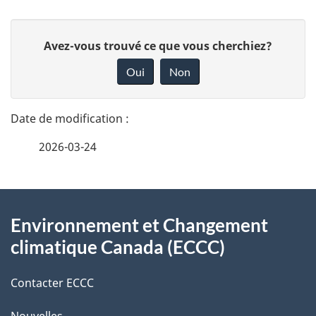
D
D
Avez-vous trouvé ce que vous cherchiez?
é
o
Oui
Non
n
t
n
a
e
2026-03-24
i
z
v
l
o
À
s
t
Environnement et Changement
propos
r
d
climatique Canada (ECCC)
de
e
e
r
Contacter ECCC
ce
l
é