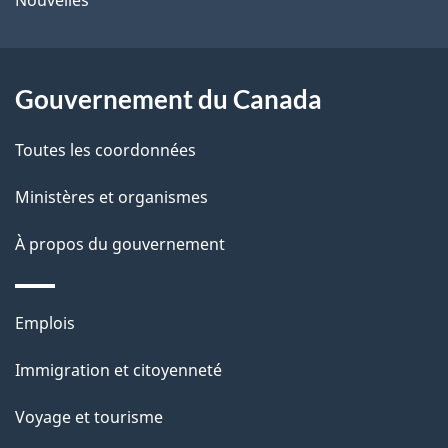
Nouvelles
site
t
a
r
p
o
Gouvernement du Canada
a
a
c
g
Toutes les coordonnées
t
e
Ministères et organismes
i
o
À propos du gouvernement
n
s
Thèmes
u
Emplois
et
r
Immigration et citoyenneté
sujets
c
e
Voyage et tourisme