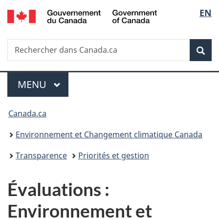
/
Sélec
EN
Passer
Passer
Passer
Government
au
à
à
de
of
contenu
«
la
Canada
Recherche
Rechercher
principal
Au
version
Rec
la
dans
sujet
HTML
Canada.ca
du
simplifiée
langu
Menu
gouvernement
MENU
PRINCIPAL
»
Vous
Canada.ca
êtes
Environnement et Changement climatique Canada
ici :
Transparence
Priorités et gestion
Évaluations :
Environnement et