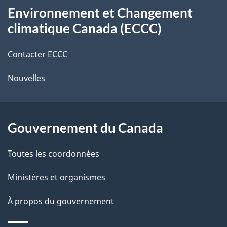
s
t
Environnement et Changement
propos
r
d
climatique Canada (ECCC)
de
e
e
r
Contacter ECCC
ce
l
é
Nouvelles
site
t
a
r
p
o
Gouvernement du Canada
a
a
c
g
Toutes les coordonnées
t
e
Ministères et organismes
i
o
À propos du gouvernement
n