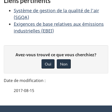
Liens pertinents
Système de gestion de la qualité de l'air
(SGQA)
Exigences de base relatives aux émissions
industrielles (EBEI)
D
D
Avez-vous trouvé ce que vous cherchiez?
é
o
Oui
Non
n
t
n
a
e
2017-08-15
i
z
v
l
o
À