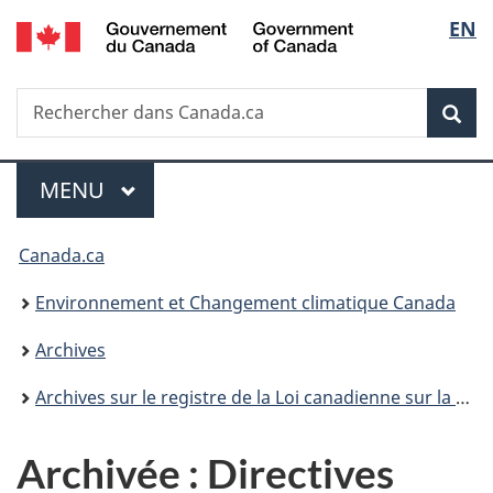
/
Sélec
EN
Passer
Passer
Passer
Government
au
à
à
de
of
contenu
«
la
Canada
Recherche
Rechercher
principal
Au
version
Rec
la
dans
sujet
HTML
Canada.ca
du
simplifiée
langu
Menu
gouvernement
MENU
PRINCIPAL
»
Vous
Canada.ca
êtes
Environnement et Changement climatique Canada
ici :
Archives
Archives sur le registre de la Loi canadienne sur la protection de l’environnement
Archivée : Directives