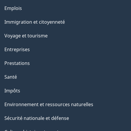
s
Thèmes
u
Emplois
et
r
Immigration et citoyenneté
sujets
c
e
Voyage et tourisme
t
Entreprises
t
e
Prestations
p
Santé
a
g
Impôts
e
Environnement et ressources naturelles
Sécurité nationale et défense