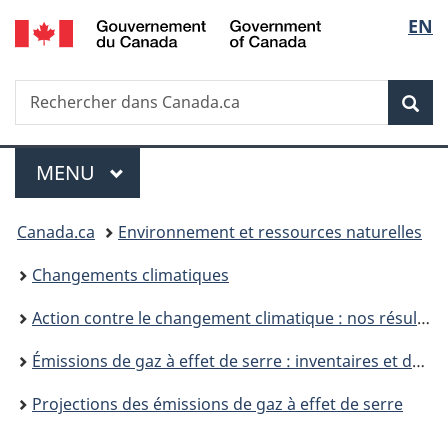
/
Sélec
EN
Passer
Passer
Passer
Government
au
à
à
de
of
contenu
«
la
Canada
Recherche
Rechercher
principal
Au
version
Rec
la
dans
sujet
HTML
Canada.ca
du
simplifiée
langu
Menu
gouvernement
MENU
PRINCIPAL
»
Vous
Canada.ca
Environnement et ressources naturelles
êtes
Changements climatiques
ici :
Action contre le changement climatique : nos résultats
Émissions de gaz à effet de serre : inventaires et déclaration
Projections des émissions de gaz à effet de serre