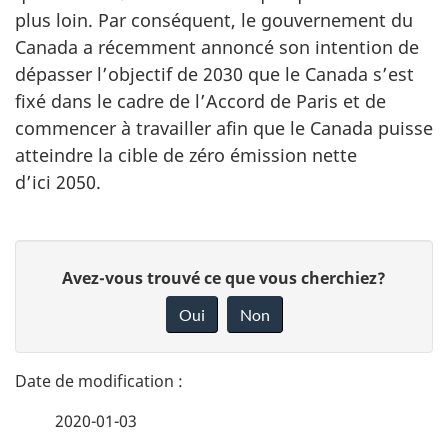
plus loin. Par conséquent, le gouvernement du
Canada a récemment annoncé son intention de
dépasser l’objectif de 2030 que le Canada s’est
fixé dans le cadre de l’Accord de Paris et de
commencer à travailler afin que le Canada puisse
atteindre la cible de zéro émission nette
d’ici 2050.
D
D
Avez-vous trouvé ce que vous cherchiez?
é
o
Oui
Non
n
t
n
a
e
2020-01-03
i
z