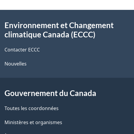
v
l
o
À
s
t
Environnement et Changement
propos
r
d
climatique Canada (ECCC)
de
e
e
r
Contacter ECCC
ce
l
é
Nouvelles
site
t
a
r
p
o
Gouvernement du Canada
a
a
c
g
Toutes les coordonnées
t
e
Ministères et organismes
i
o