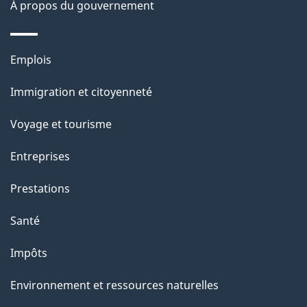
À propos du gouvernement
n
s
Thèmes
u
Emplois
et
r
Immigration et citoyenneté
sujets
c
e
Voyage et tourisme
t
Entreprises
t
e
Prestations
p
Santé
a
g
Impôts
e
Environnement et ressources naturelles