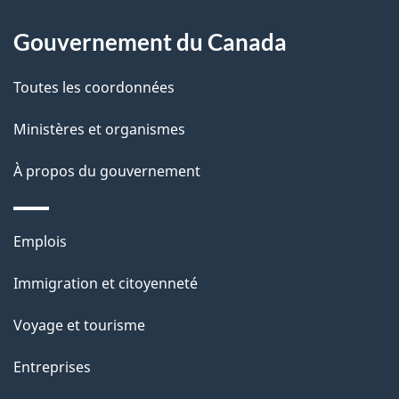
p
o
Gouvernement du Canada
a
a
c
g
Toutes les coordonnées
t
e
Ministères et organismes
i
o
À propos du gouvernement
n
s
Thèmes
u
Emplois
et
r
Immigration et citoyenneté
sujets
c
e
Voyage et tourisme
t
Entreprises
t