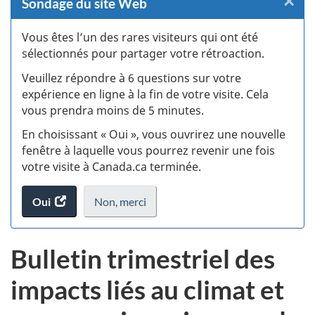
×
F
Sondage du site Web
:
Vous êtes l’un des rares visiteurs qui ont été
sélectionnés pour partager votre rétroaction.
S
Veuillez répondre à 6 questions sur votre
d
expérience en ligne à la fin de votre visite. Cela
vous prendra moins de 5 minutes.
si
En choisissant « Oui », vous ouvrirez une nouvelle
w
fenêtre à laquelle vous pourrez revenir une fois
votre visite à Canada.ca terminée.
(t
Oui
accéder
Non,
je
merci
.
d
au
ne
sondage.
veux
Bulletin trimestriel des
pas
participer
impacts liés au climat et
au
sondage
du