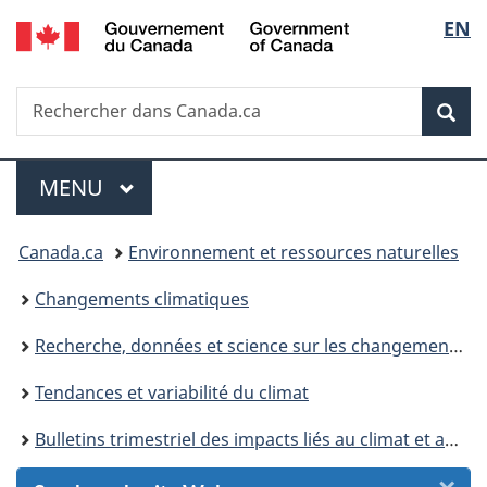
/
Sélec
EN
Passer
Passer
Passer
Passer
Government
au
au
à
à
de
of
Gestionnaire
contenu
«
la
Canada
Recherche
Rechercher
des
principal
Au
version
Rec
la
dans
Invitations
sujet
HTML
Canada.ca
du
simplifiée
langu
Menu
gouvernement
MENU
PRINCIPAL
»
Vous
Canada.ca
Environnement et ressources naturelles
êtes
Changements climatiques
ici :
Recherche, données et science sur les changements climatiques
Tendances et variabilité du climat
Bulletins trimestriel des impacts liés au climat et aperçu saisonnier