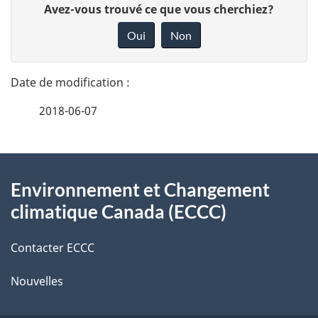
D
Avez-vous trouvé ce que vous cherchiez?
é
o
Oui
Non
n
t
n
a
e
2018-06-07
i
z
v
l
o
À
s
t
Environnement et Changement
propos
r
d
climatique Canada (ECCC)
de
e
e
r
Contacter ECCC
ce
l
é
Nouvelles
site
t
a
r