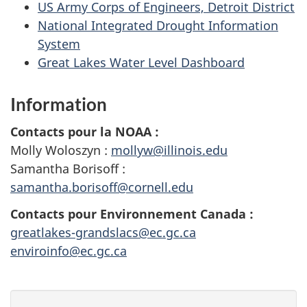
US Army Corps of Engineers, Detroit District
National Integrated Drought Information
System
Great Lakes Water Level Dashboard
Information
Contacts pour la NOAA :
Molly Woloszyn :
mollyw@illinois.edu
Samantha Borisoff :
samantha.borisoff@cornell.edu
Contacts pour Environnement Canada :
greatlakes-grandslacs@ec.gc.ca
enviroinfo@ec.gc.ca
D